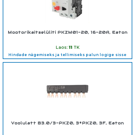
Mootorikaitselüliti PKZM01-20, 16-20A, Eaton
Tootekood:
283383
Laos:
11
TK
Hindade nägemiseks ja tellimiseks palun logige sisse
Voolulatt B3.0/3-PKZ0, 3*PKZ0, 3F, Eaton
Tootekood:
232289