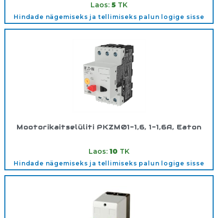
Laos:
5
TK
Hindade nägemiseks ja tellimiseks palun logige sisse
Mootorikaitselüliti PKZM01-1,6, 1-1,6A, Eaton
Tootekood:
278480
Laos:
10
TK
Hindade nägemiseks ja tellimiseks palun logige sisse