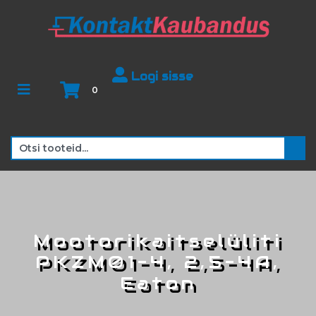
Logi sisse
0
Mootorikaitselüliti
PKZM01-4, 2,5-4A,
Eaton