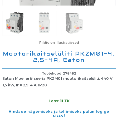
Pildid on illustratiivsed
Mootorikaitselüliti PKZM01-4,
2,5-4A, Eaton
Tootekood: 278482
Eaton Moeller® seeria PKZM01 mootorikaitselüliti, 440 V:
1,5 kW, Ir = 2,5–4 A, IP20
Laos:
11
TK
Hindade nägemiseks ja tellimiseks palun logige
sisse!