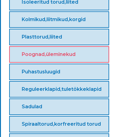
Isoleeritud torud,liited
Kolmikud,liitmikud,korgid
Plasttorud,liited
Poognad,üleminekud
Puhastusluugid
Reguleerklapid,tuletõkkeklapid
Sadulad
Spiraaltorud,korfreeritud torud