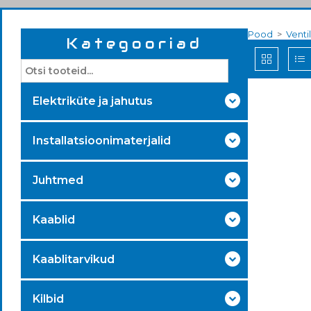
Pood
>
Venti
Kategooriad
Elektriküte ja jahutus
Installatsioonimaterjalid
Juhtmed
Kaablid
Kaablitarvikud
Kilbid