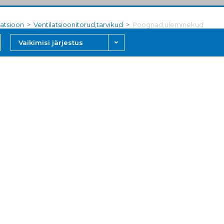
latsioon
>
Ventilatsioonitorud,tarvikud
>
Poognad,üleminekud
Vaikimisi järjestus