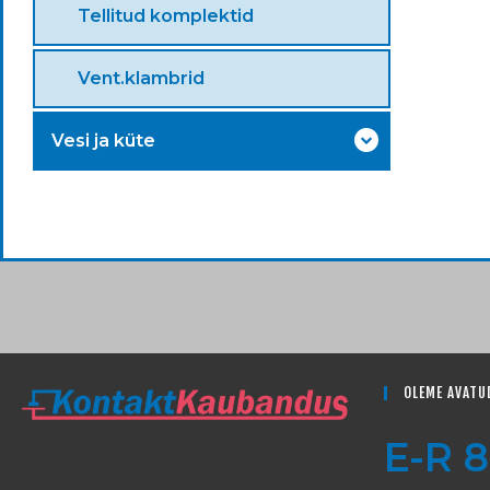
Tellitud komplektid
Vent.klambrid
Vesi ja küte
OLEME AVATU
E-R 8