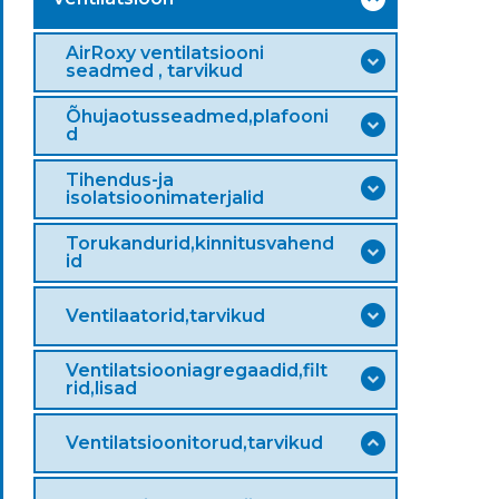
AirRoxy ventilatsiooni
seadmed , tarvikud
Õhujaotusseadmed,plafooni
d
Tihendus-ja
isolatsioonimaterjalid
Torukandurid,kinnitusvahend
id
Ventilaatorid,tarvikud
Ventilatsiooniagregaadid,filt
rid,lisad
Ventilatsioonitorud,tarvikud