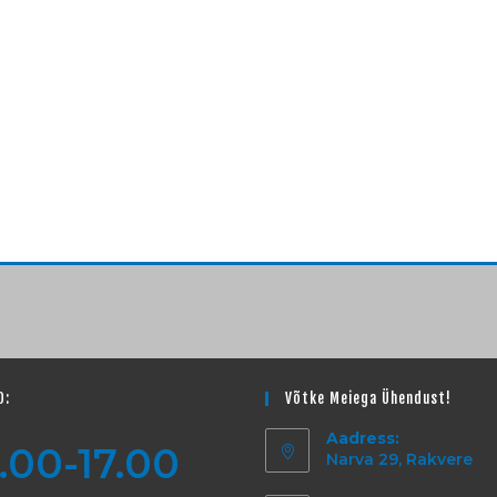
D:
Võtke Meiega Ühendust!
Aadress:
.00-17.00
Narva 29, Rakvere