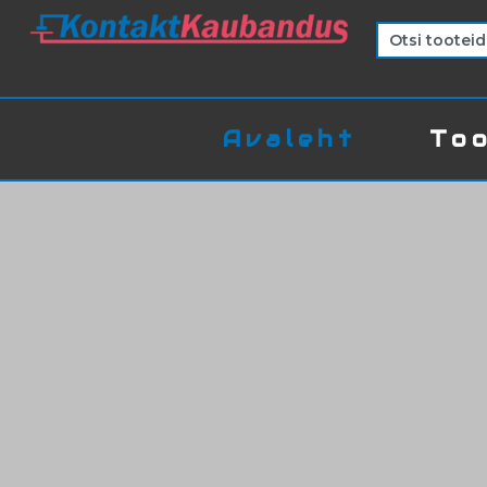
Avaleht
Too