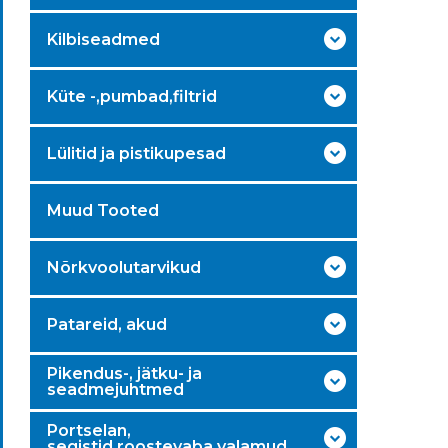
Kilbiseadmed
Küte -,pumbad,filtrid
Lülitid ja pistikupesad
Muud Tooted
Nõrkvoolutarvikud
Patareid, akud
Pikendus-, jätku- ja
seadmejuhtmed
Portselan,
segistid,roostevaba valamud