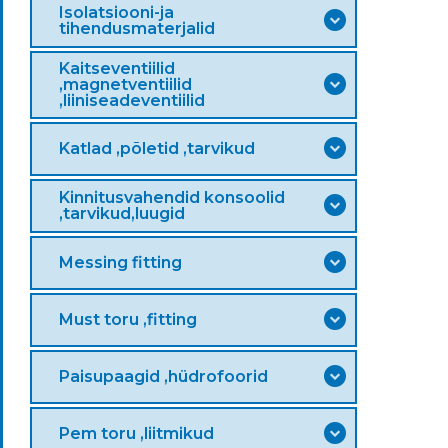
Isolatsiooni-ja
tihendusmaterjalid
Kaitseventiilid
,magnetventiilid
,liiniseadeventiilid
Katlad ,põletid ,tarvikud
Kinnitusvahendid konsoolid
,tarvikud,luugid
Messing fitting
Must toru ,fitting
Paisupaagid ,hüdrofoorid
Pem toru ,liitmikud