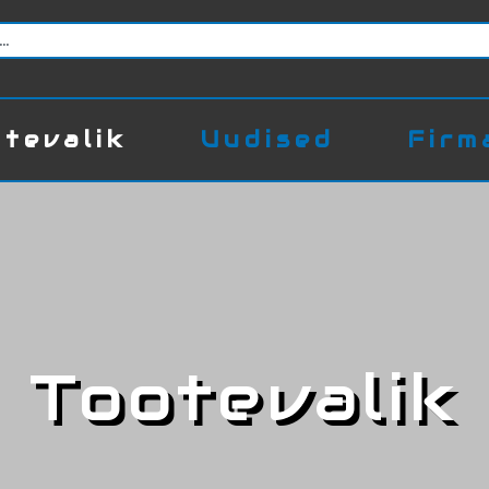
tevalik
Uudised
Firm
Tootevalik