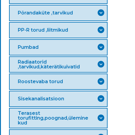
Põrandaküte ,tarvikud
PP-R torud ,liitmikud
Pumbad
Radiaatorid
,tarvikud,käterätikuivatid
Roostevaba torud
Sisekanalisatsioon
Terasest
torufitting,poognad,ülemine
kud