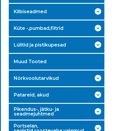
Kilbiseadmed
Küte -,pumbad,filtrid
Lülitid ja pistikupesad
Muud Tooted
Nõrkvoolutarvikud
Patareid, akud
Pikendus-, jätku- ja
seadmejuhtmed
Portselan,
segistid,roostevaba valamud