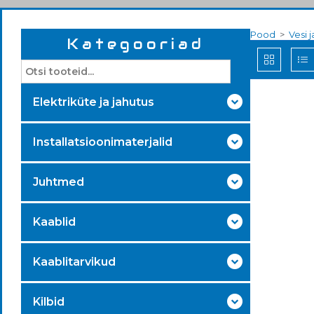
Pood
>
Vesi 
Kategooriad
Elektriküte ja jahutus
Installatsioonimaterjalid
Juhtmed
Kaablid
Kaablitarvikud
Kilbid