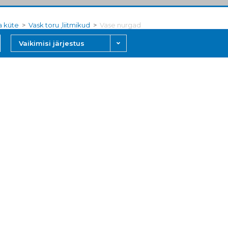
ja küte
>
Vask toru ,liitmikud
>
Vase nurgad
Vaikimisi järjestus