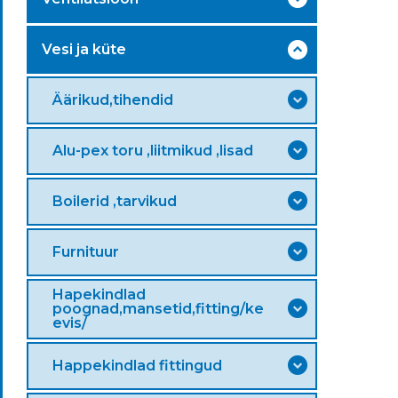
Vesi ja küte
Äärikud,tihendid
Alu-pex toru ,liitmikud ,lisad
Boilerid ,tarvikud
Furnituur
Hapekindlad
poognad,mansetid,fitting/ke
evis/
Happekindlad fittingud