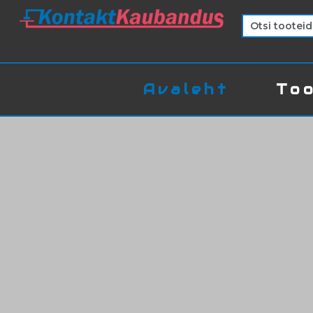
Avaleht
Too