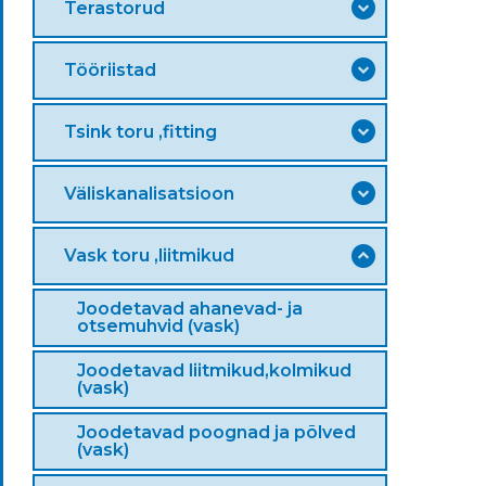
Terastorud
Tööriistad
Tsink toru ,fitting
Väliskanalisatsioon
Vask toru ,liitmikud
Joodetavad ahanevad- ja
otsemuhvid (vask)
Joodetavad liitmikud,kolmikud
(vask)
Joodetavad poognad ja põlved
(vask)