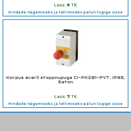
Laos:
9
TK
Hindade nägemiseks ja tellimiseks palun logige sisse
Korpus avarii stoppnupuga CI-PKZ01-PVT, IP65,
Eaton
Tootekood:
281406
Laos:
7
TK
Hindade nägemiseks ja tellimiseks palun logige sisse