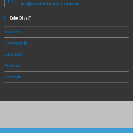
liili@kontaktkaubandus.ee
Kuhu Edasi?
Avaleht
Tootevalik
Uudised
Firmast
Kontakt