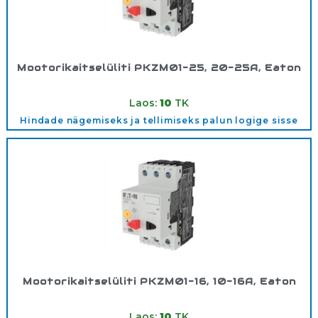
Mootorikaitselüliti PKZM01-25, 20-25A, Eaton
Tootekood:
288893
Laos:
10
TK
Hindade nägemiseks ja tellimiseks palun logige sisse
Mootorikaitselüliti PKZM01-16, 10-16A, Eaton
Tootekood:
283390
Laos:
10
TK