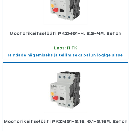
Mootorikaitselüliti PKZM01-4, 2,5-4A, Eaton
Tootekood:
278482
Laos:
11
TK
Hindade nägemiseks ja tellimiseks palun logige sisse
Mootorikaitselüliti PKZM01-0,16, 0,1-0,16A, Eaton
Tootekood:
278475