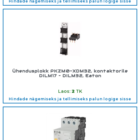
Hindade nägemiseks ja tellimiseks palun logige sisse
Ühendusplokk PKZM0-XDM32, kontaktorile
DILM17 – DILM32, Eaton
Tootekood:
283153
Laos:
2
TK
Hindade nägemiseks ja tellimiseks palun logige sisse