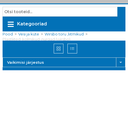
Kategooriad
Pood
>
Vesi ja küte
>
Wirsbo toru ,liitmikud
>
Plastliited ,kolmikud ,nurgad (wirsbo)
Vaikimisi järjestus