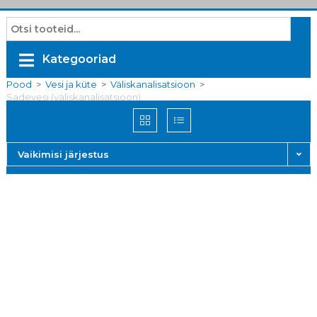
Kategooriad
Pood
>
Vesi ja küte
>
Väliskanalisatsioon
>
Sadevesi (väliskanalisatsioon)
Vaikimisi järjestus