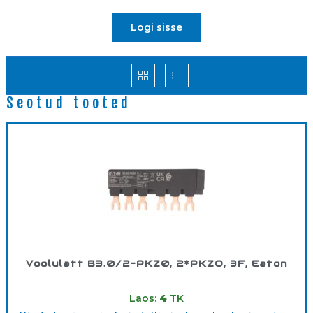
Logi sisse
Seotud tooted
Voolulatt B3.0/2-PKZ0, 2*PKZO, 3F, Eaton
Tootekood:
63961
Laos:
4
TK