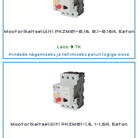
Mootorikaitselüliti PKZM01-0,16, 0,1-0,16A, Eaton
Tootekood:
278475
Laos:
9
TK
Hindade nägemiseks ja tellimiseks palun logige sisse
Mootorikaitselüliti PKZM01-1,6, 1-1,6A, Eaton
Tootekood:
278480