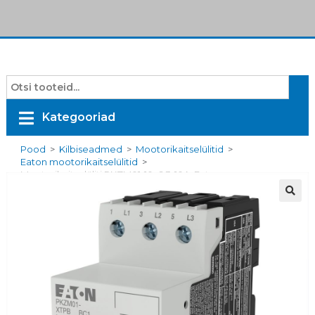
Kategooriad
Pood
>
Kilbiseadmed
>
Mootorikaitselülitid
>
Eaton mootorikaitselülitid
>
Mootorikaitselüliti PKZM01-10, 6,3-10A, Eaton