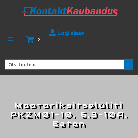
Logi sisse
0
Mootorikaitselüliti
PKZM01-10, 6,3-10A,
Eaton