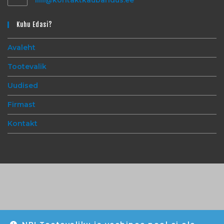
liili@kontaktkaubandus.ee
Kuhu Edasi?
Avaleht
Tootevalik
Uudised
Firmast
Kontakt