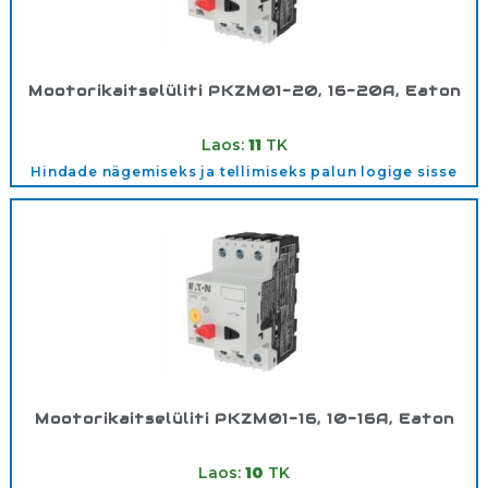
Mootorikaitselüliti PKZM01-20, 16-20A, Eaton
Tootekood:
283383
Laos:
11
TK
Hindade nägemiseks ja tellimiseks palun logige sisse
Mootorikaitselüliti PKZM01-16, 10-16A, Eaton
Tootekood:
283390
Laos:
10
TK