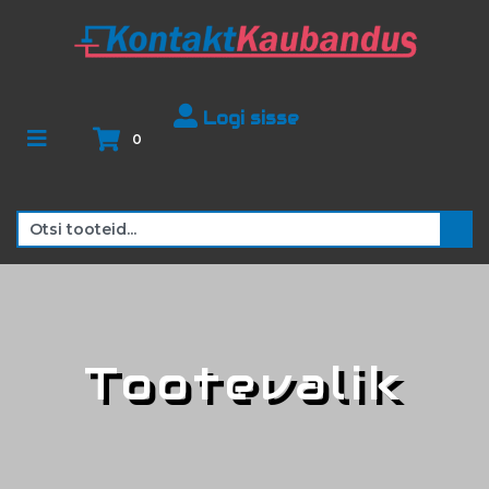
Logi sisse
0
Tootevalik