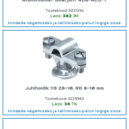
Alumiiniumist ümarjuht RD8-ALU-T
Tootekood:
5021294
Laos:
382
JM
Hindade nägemiseks ja tellimiseks palun logige sisse
Juhihoidik 113 Z8-10, RD 8-10 mm
Tootekood:
5229960
Laos:
36
TK
Hindade nägemiseks ja tellimiseks palun logige sisse