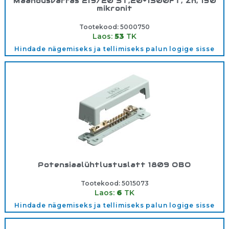
Maandusvarras 219/20 ST,20*1500FT, Zn, 130
mikronit
Tootekood:
5000750
Laos:
53
TK
Hindade nägemiseks ja tellimiseks palun logige sisse
Potensiaalühtlustuslatt 1809 OBO
Tootekood:
5015073
Laos:
6
TK
Hindade nägemiseks ja tellimiseks palun logige sisse