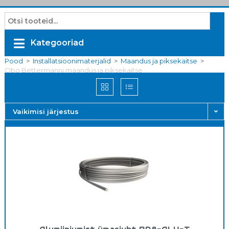
Kategooriad
Pood
>
Installatsioonimaterjalid
>
Maandus ja piksekaitse
>
Obo Bettermanni maandus ja piksekaitse
Vaikimisi järjestus