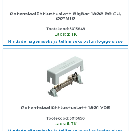
Potensiaalühtlustuslatt BigBar 1802 20 CU,
20*M10
Tootekood:
5015849
Laos:
2
TK
Hindade nägemiseks ja tellimiseks palun logige sisse
Potentsiaaliühtlustuslatt 1801 VDE
Tootekood:
5015650
Laos:
5
TK
Hindade nägemiseks ja tellimiseks palun logige sisse