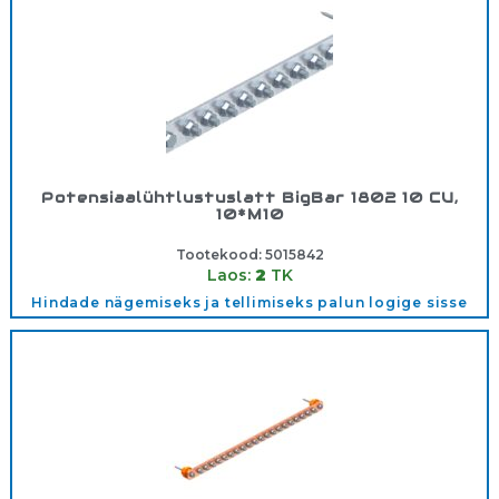
Potensiaalühtlustuslatt BigBar 1802 10 CU,
10*M10
Tootekood:
5015842
Laos:
2
TK
Hindade nägemiseks ja tellimiseks palun logige sisse