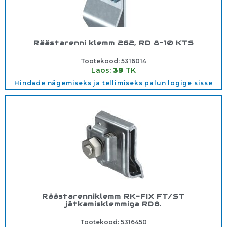
Räästarenni klemm 262, RD 8-10 KTS
Tootekood:
5316014
Laos:
39
TK
Hindade nägemiseks ja tellimiseks palun logige sisse
Räästarenniklemm RK-FIX FT/ST
jätkamisklemmiga RD8.
Tootekood:
5316450