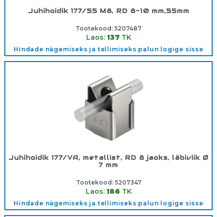
Juhihoidik 177/55 M8, RD 8-10 mm,55mm
Tootekood:
5207487
Laos:
137
TK
Hindade nägemiseks ja tellimiseks palun logige sisse
Juhihoidik 177/VA, metallist, RD 8 jaoks, läbiviik Ø
7 mm
Tootekood:
5207347
Laos:
186
TK
Hindade nägemiseks ja tellimiseks palun logige sisse