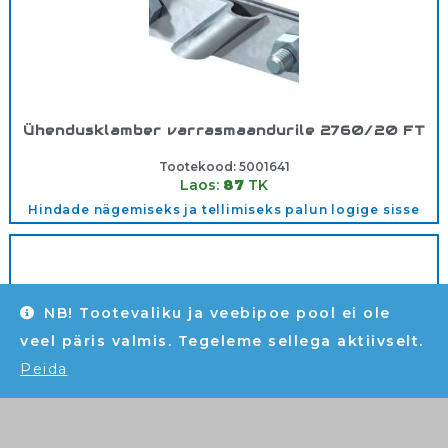
Ühendusklamber varrasmaandurile 2760/20 FT
Tootekood:
5001641
Laos:
87
TK
Hindade nägemiseks ja tellimiseks palun logige sisse
NB! Tootevaliku ja veebipoe pool ei ole
veel päris valmis. Tegeleme sellega aktiivselt.
Peida
Ümarteras RD10, KTS