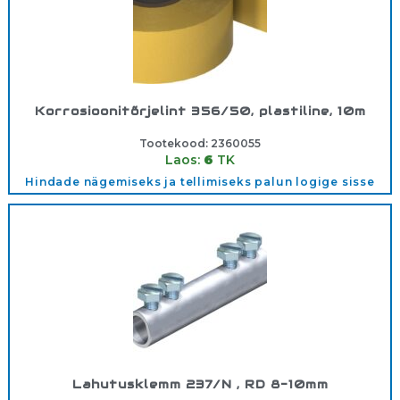
Korrosioonitõrjelint 356/50, plastiline, 10m
Tootekood:
2360055
Laos:
6
TK
Hindade nägemiseks ja tellimiseks palun logige sisse
Lahutusklemm 237/N , RD 8-10mm