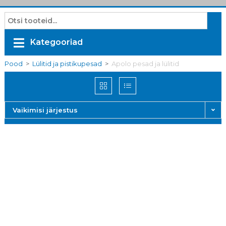
Kategooriad
Pood
>
Lülitid ja pistikupesad
>
Apolo pesad ja lülitid
Vaikimisi järjestus