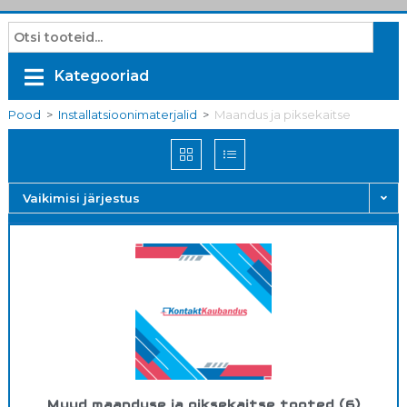
Kategooriad
Pood
>
Installatsioonimaterjalid
>
Maandus ja piksekaitse
Vaikimisi järjestus
Muud maanduse ja piksekaitse tooted
(6)