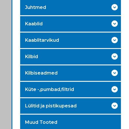
Juhtmed
Kaablid
Kaablitarvikud
Kilbid
Kilbiseadmed
Küte -,pumbad,filtrid
Lülitid ja pistikupesad
Muud Tooted