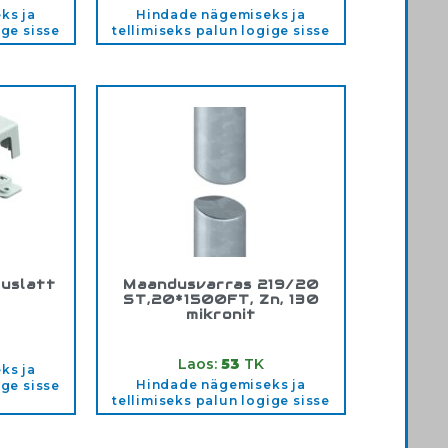
ks ja
Hindade nägemiseks ja
ige sisse
tellimiseks palun logige sisse
tuslatt
Maandusvarras 219/20
ST,20*1500FT, Zn, 130
mikronit
073
Tootekood:
5000750
Laos:
53
TK
ks ja
Hindade nägemiseks ja
ige sisse
tellimiseks palun logige sisse