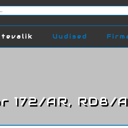
tevalik
Uudised
Firm
r 172/AR, RD8/A