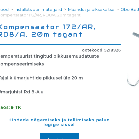
Pood
>
Installatsioonimaterjalid
>
Maandus ja piksekaitse
>
Obo Bett
ompensaator 172/AR, RD8/A, 20m tagant
Kompensaator 172/AR,
RD8/A, 20m tagant
Tootekood: 5218926
Temperatuurist tingitud pikkusemuudatuste
kompenseerimiseks
ajalik ümarjuhtide pikkusel üle 20 m
marjuhist Rd 8-Alu
Laos:
5
TK
Hindade nägemiseks ja tellimiseks palun
logige sisse!