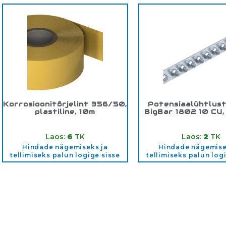
Korrosioonitõrjelint 356/50,
Potensiaalühtlus
plastiline, 10m
BigBar 1802 10 CU
Tootekood:
2360055
Tootekood:
5015
Laos:
6
TK
Laos:
2
TK
Hindade nägemiseks ja
Hindade nägemise
tellimiseks palun logige sisse
tellimiseks palun log