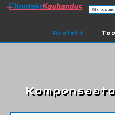
Avaleht
Too
Kompensaato