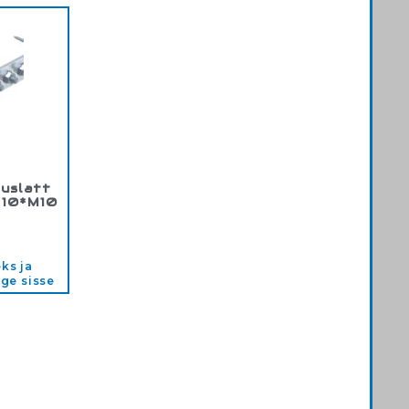
tuslatt
, 10*M10
842
ks ja
ige sisse