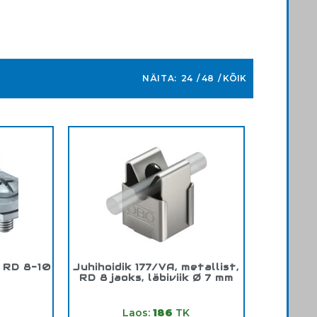
NÄITA:
24
48
KÕIK
, RD 8-10
Juhihoidik 177/VA, metallist,
RD 8 jaoks, läbiviik Ø 7 mm
960
Tootekood:
5207347
Laos:
186
TK