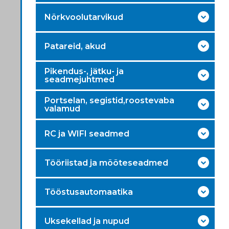
Nõrkvoolutarvikud
Patareid, akud
Pikendus-, jätku- ja
seadmejuhtmed
Portselan, segistid,roostevaba
valamud
RC ja WIFI seadmed
Tööriistad ja mõõteseadmed
Tööstusautomaatika
Uksekellad ja nupud