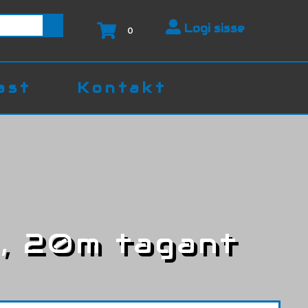
Logi sisse
0
ast
Kontakt
, 20m tagant