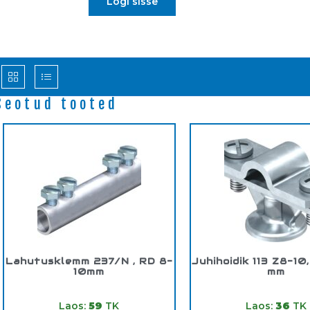
Logi sisse
Seotud tooted
Lahutusklemm 237/N , RD 8-
Juhihoidik 113 Z8-10
10mm
mm
Tootekood:
5328209
Tootekood:
5229
Laos:
59
TK
Laos:
36
TK