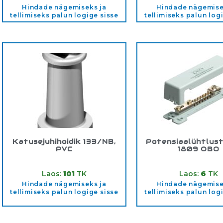
Hindade nägemiseks ja
Hindade nägemise
tellimiseks palun logige sisse
tellimiseks palun log
Katusejuhihoidik 133/NB,
Potensiaalühtlus
PVC
1809 OBO
Tootekood:
5202213
Tootekood:
5015
Laos:
101
TK
Laos:
6
TK
Hindade nägemiseks ja
Hindade nägemise
tellimiseks palun logige sisse
tellimiseks palun log