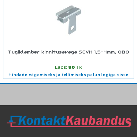
Tugiklamber kinnitusavaga SCVH 1,5-4mm, OBO
Tootekood:
1488261
Laos:
80
TK
Hindade nägemiseks ja tellimiseks palun logige sisse