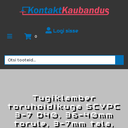
Logi sisse
0
Tugiklamber
toruhoidikuga SCVPC
3-7 D40, 36-40mm
torule, 3-7mm tala,