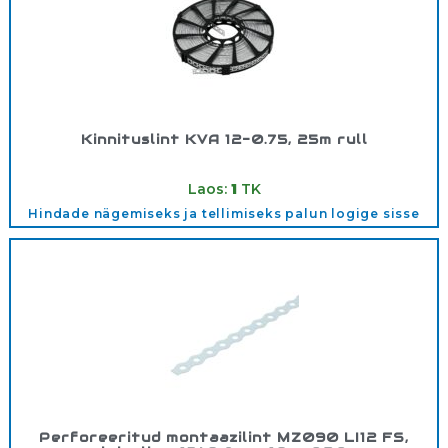
Kinnituslint KVA 12-0.75, 25m rull
Tootekood:
73012075
Laos:
1
TK
Hindade nägemiseks ja tellimiseks palun logige sisse
Perforeeritud montaazilint MZ090 LI12 FS,