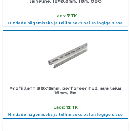
laineline, 12*0,8mm, 10m, OBO
Tootekood:
1475920
Laos:
7
TK
Hindade nägemiseks ja tellimiseks palun logige sisse
Profiillatt 30x15mm, perforeeritud, ava laius
16mm, 2m
Tootekood:
1109871
Laos:
12
TK
Hindade nägemiseks ja tellimiseks palun logige sisse