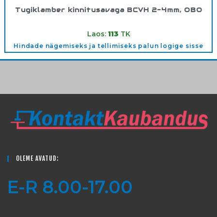
Tugiklamber kinnitusavaga BCVH 2-4mm, OBO
Tootekood:
1483601
Laos:
113
TK
Hindade nägemiseks ja tellimiseks palun logige sisse
OLEME AVATUD:
E-R 8.00-17.00