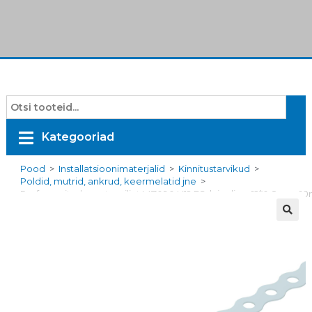
Kategooriad
Pood
>
Installatsioonimaterjalid
>
Kinnitustarvikud
>
Poldid, mutrid, ankrud, keermelatid jne
>
Perforeeritud montaazilint MZ090 LI12 FS, laineline, 12*0,8mm, 