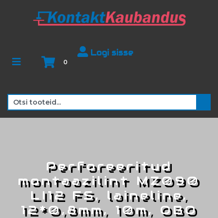
Logi sisse
0
Perforeeritud
montaazilint MZ090
LI12 FS, laineline,
12*0,8mm, 10m, OBO