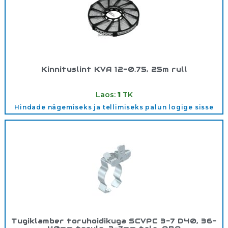
Kinnituslint KVA 12-0.75, 25m rull
Tootekood:
73012075
Laos:
1
TK
Hindade nägemiseks ja tellimiseks palun logige sisse
Tugiklamber toruhoidikuga SCVPC 3-7 D40, 36-