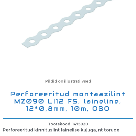
Pildid on illustratiivsed
Perforeeritud montaazilint
MZ090 LI12 FS, laineline,
12*0,8mm, 10m, OBO
Tootekood: 1475920
Perforeeritud kinnituslint lainelise kujuga, nt torude