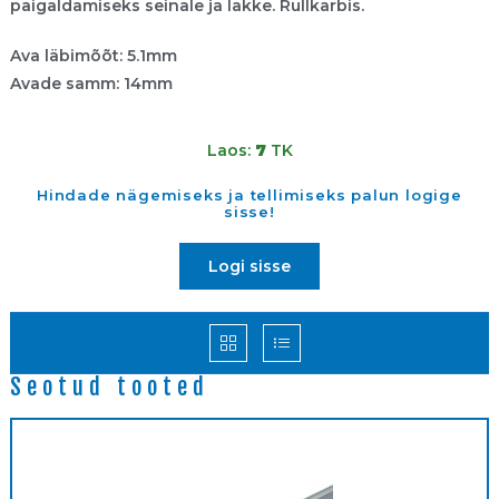
paigaldamiseks seinale ja lakke. Rullkarbis.
Ava läbimõõt: 5.1mm
Avade samm: 14mm
Laos:
7
TK
Hindade nägemiseks ja tellimiseks palun logige
sisse!
Logi sisse
Seotud tooted