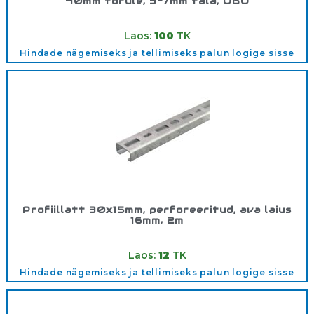
40mm torule, 3-7mm tala, OBO
Tootekood:
1488625
Laos:
100
TK
Hindade nägemiseks ja tellimiseks palun logige sisse
Profiillatt 30x15mm, perforeeritud, ava laius
16mm, 2m
Tootekood:
1109871
Laos:
12
TK
Hindade nägemiseks ja tellimiseks palun logige sisse