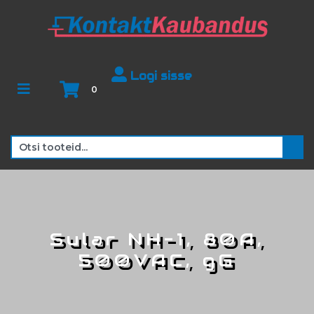
Logi sisse
0
Sular NH-1, 80A,
500VAC, gG