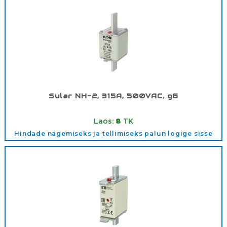
Sular NH-2, 315A, 500VAC, gG
Tootekood:
500V2/315AGG
Laos:
8
TK
Hindade nägemiseks ja tellimiseks palun logige sisse