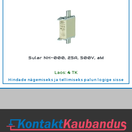
Sular NH-000, 25A, 500V, aM
Tootekood:
500V/00025AAM
Laos:
4
TK
Hindade nägemiseks ja tellimiseks palun logige sisse