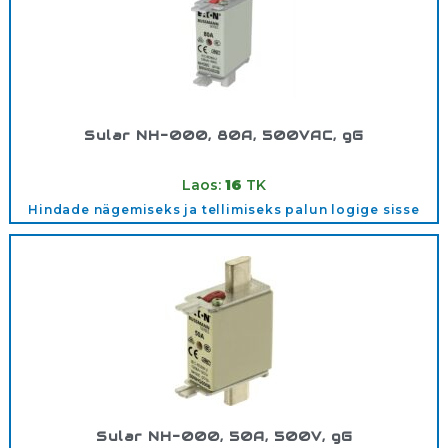
Sular NH-000, 80A, 500VAC, gG
Tootekood:
500V00080A
Laos:
16
TK
Hindade nägemiseks ja tellimiseks palun logige sisse
Sular NH-000, 50A, 500V, gG