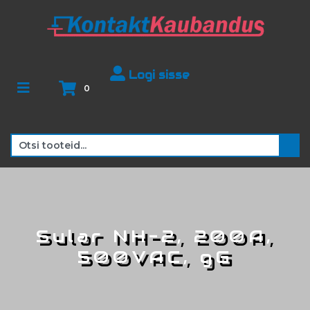
Logi sisse
0
Sular NH-2, 200A,
500VAC, gG