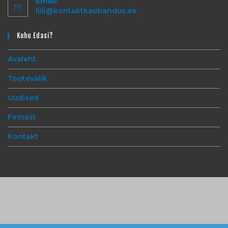
Email:
liili@kontaktkaubandus.ee
Kuhu Edasi?
Avaleht
Tootevalik
Uudised
Firmast
Kontakt