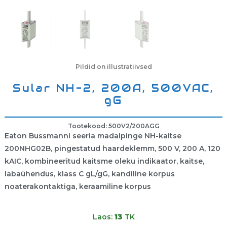
Pildid on illustratiivsed
Sular NH-2, 200A, 500VAC,
gG
Tootekood: 500V2/200AGG
Eaton Bussmanni seeria madalpinge NH-kaitse
200NHG02B, pingestatud haardeklemm, 500 V, 200 A, 120
kAIC, kombineeritud kaitsme oleku indikaator, kaitse,
labaühendus, klass C gL/gG, kandiline korpus
noaterakontaktiga, keraamiline korpus
Laos:
13
TK