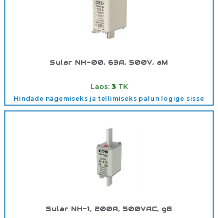
Sular NH-00, 63A, 500V, aM
Tootekood:
500V/0063AAM
Laos:
3
TK
Hindade nägemiseks ja tellimiseks palun logige sisse
Sular NH-1, 200A, 500VAC, gG