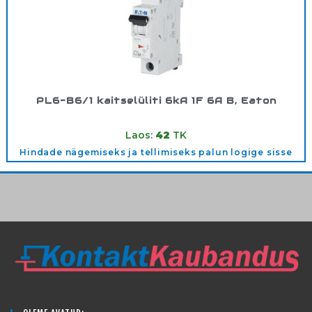
PL6-B6/1 kaitselüliti 6kA 1F 6A B, Eaton
Tootekood:
286518
Laos:
42
TK
Hindade nägemiseks ja tellimiseks palun logige sisse