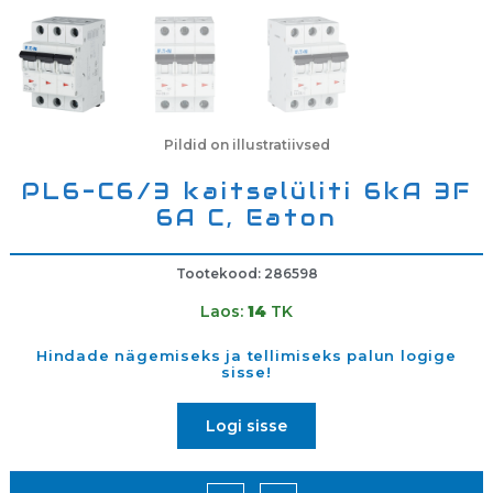
Pildid on illustratiivsed
PL6-C6/3 kaitselüliti 6kA 3F
6A C, Eaton
Tootekood: 286598
Laos:
14
TK
Hindade nägemiseks ja tellimiseks palun logige
sisse!
Logi sisse