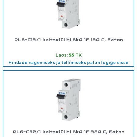
PL6-C13/1 kaitselüliti 6kA 1F 13A C, Eaton
Tootekood:
286532
Laos:
55
TK
Hindade nägemiseks ja tellimiseks palun logige sisse
PL6-C32/1 kaitselüliti 6kA 1F 32A C, Eaton