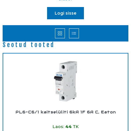
Logi sisse
Seotud tooted
PL6-C6/1 kaitselüliti 6kA 1F 6A C, Eaton
Tootekood:
286530
Laos:
44
TK