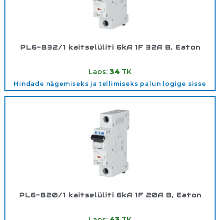
PL6-B32/1 kaitselüliti 6kA 1F 32A B, Eaton
Tootekood:
286524
Laos:
34
TK
Hindade nägemiseks ja tellimiseks palun logige sisse
PL6-B20/1 kaitselüliti 6kA 1F 20A B, Eaton
Tootekood:
286522
Laos:
43
TK