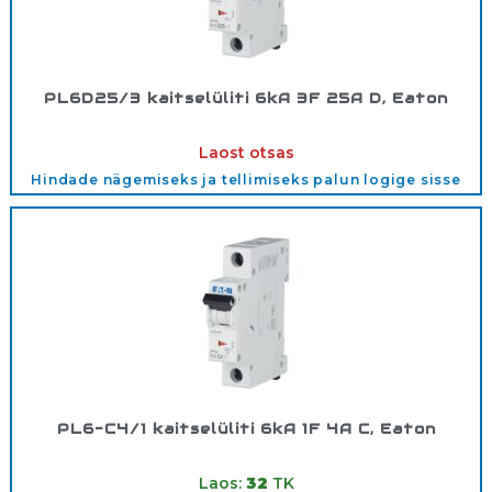
PL6D25/3 kaitselüliti 6kA 3F 25A D, Eaton
Tootekood:
286547
Laost otsas
Hindade nägemiseks ja tellimiseks palun logige sisse
PL6-C4/1 kaitselüliti 6kA 1F 4A C, Eaton
Tootekood:
286529
Laos:
32
TK