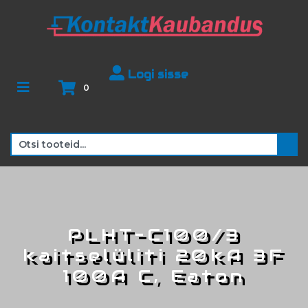
Logi sisse
0
PLHT-C100/3
kaitselüliti 20kA 3F
100A C, Eaton