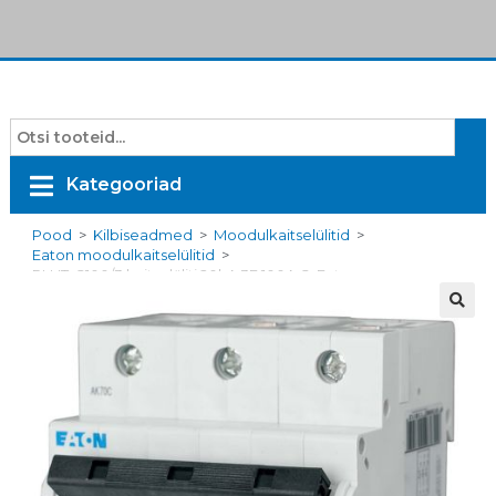
Kategooriad
Pood
>
Kilbiseadmed
>
Moodulkaitselülitid
>
Eaton moodulkaitselülitid
>
PLHT-C100/3 kaitselüliti 20kA 3F 100A C, Eaton