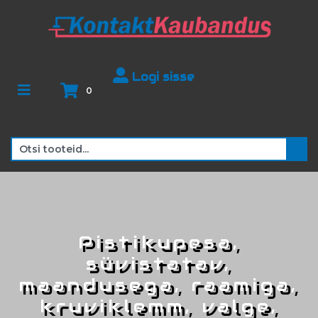
Logi sisse
0
Pistikupesa,
süvistatav,
maandusega, raamiga,
kruviklemm, valge,