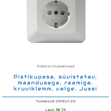
Pildid on illustratiivsed
Pistikupesa, süvistatav,
maandusega, raamiga,
kruviklemm, valge, Jussi
Tootekood: 2301EUJ-212
Laos:
13
TK