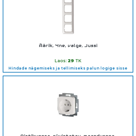
Äärik, 4ne, valge, Jussi
Tootekood:
2514
Laos:
29
TK
Hindade nägemiseks ja tellimiseks palun logige sisse