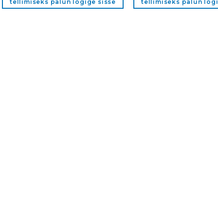
tellimiseks palun logige sisse
tellimiseks palun log