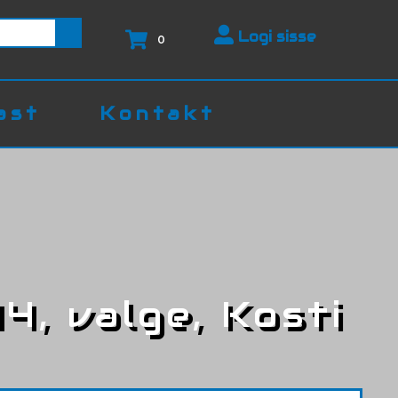
Logi sisse
0
ast
Kontakt
44, valge, Kosti