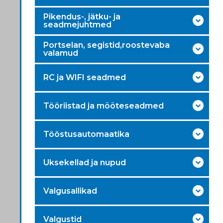
Pikendus-, jätku- ja
seadmejuhtmed
Portselan, segistid,roostevaba
valamud
RC ja WIFI seadmed
Tööriistad ja mõõteseadmed
Tööstusautomaatika
Uksekellad ja nupud
Valgusallikad
Valgustid