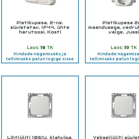
Pistikupesa, 2-ne,
Pistikupesa 2
süvistatav, IP44, ühte
maandusega, vedru
harutoosi, Kosti
valge, Jussi
Tootekood:
302EUG
Tootekood:
302E
Laos:
18
TK
Laos:
10
TK
Hindade nägemiseks ja
Hindade nägemise
tellimiseks palun logige sisse
tellimiseks palun log
Lihtlüliti 1061U, klahviga,
Veksellüliti süvi