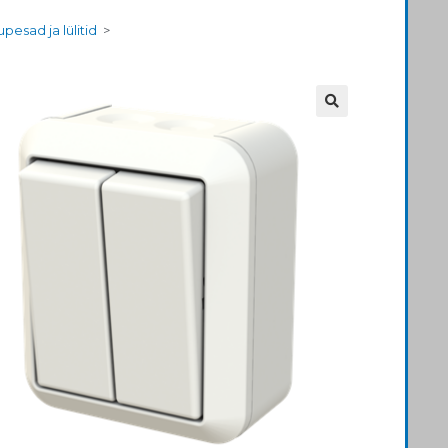
upesad ja lülitid
>