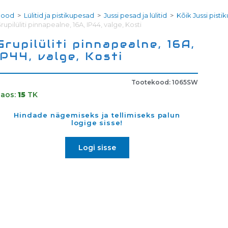
Pood
>
Lülitid ja pistikupesad
>
Jussi pesad ja lülitid
>
Kõik Jussi pistik
rupilüliti pinnapealne, 16A, IP44, valge, Kosti
Grupilüliti pinnapealne, 16A,
IP44, valge, Kosti
Tootekood: 1065SW
Laos:
15
TK
Hindade nägemiseks ja tellimiseks palun
logige sisse!
Logi sisse