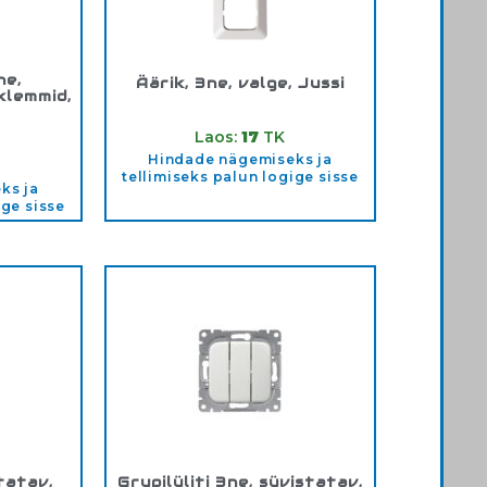
ne,
Äärik, 3ne, valge, Jussi
klemmid,
Tootekood:
2513
Laos:
17
TK
UC
Hindade nägemiseks ja
tellimiseks palun logige sisse
ks ja
ige sisse
statav,
Grupilüliti 3ne, süvistatav,