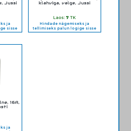
e, Jussi
klahviga, valge, Jussi
6U
Tootekood:
10631U
Laos:
7
TK
ks ja
Hindade nägemiseks ja
ige sisse
tellimiseks palun logige sisse
lne, 16A,
osti
SW
ks ja