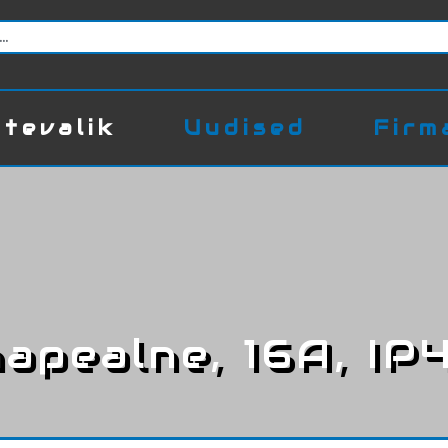
tevalik
Uudised
Firm
napealne, 16A, IP