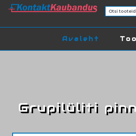
Avaleht
Too
Grupilüliti pin