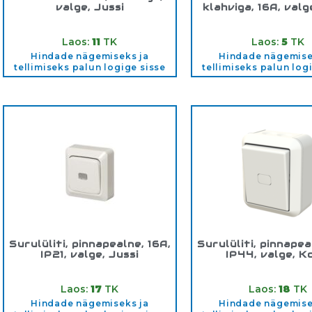
valge, Jussi
klahviga, 16A, valg
Tootekood:
1061U
Tootekood:
106
Laos:
11
TK
Laos:
5
TK
Hindade nägemiseks ja
Hindade nägemise
tellimiseks palun logige sisse
tellimiseks palun log
Surulüliti, pinnapealne, 16A,
Surulüliti, pinnapea
IP21, valge, Jussi
IP44, valge, K
Tootekood:
1466AK4
Tootekood:
1466
Laos:
17
TK
Laos:
18
TK
Hindade nägemiseks ja
Hindade nägemise