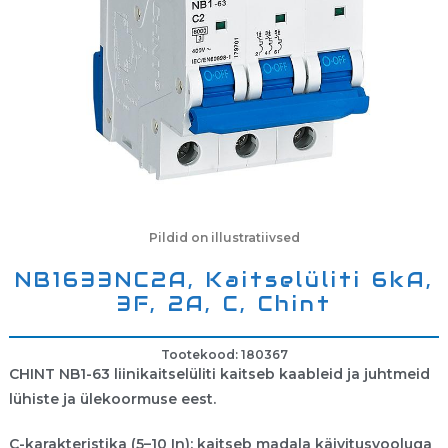
Pildid on illustratiivsed
NB1633NC2A, Kaitselüliti 6kA,
3F, 2A, C, Chint
Tootekood: 180367
CHINT NB1-63 liinikaitselüliti kaitseb kaableid ja juhtmeid
lühiste ja ülekoormuse eest.
C-karakteristika (5–10 In): kaitseb madala käivitusvooluga