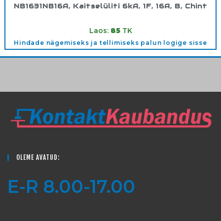
NB1631NB16A, Kaitselüliti 6kA, 1F, 16A, B, Chint
Tootekood:
180279
Laos:
85
TK
Hindade nägemiseks ja tellimiseks palun logige sisse
OLEME AVATUD:
E-R 8.00-17.00