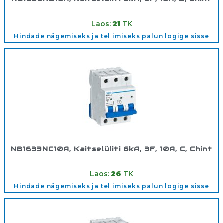
Tootekood:
180354
Laos:
21
TK
Hindade nägemiseks ja tellimiseks palun logige sisse
NB1633NC10A, Kaitselüliti 6kA, 3F, 10A, C, Chint
Tootekood:
180352
Laos:
26
TK
Hindade nägemiseks ja tellimiseks palun logige sisse