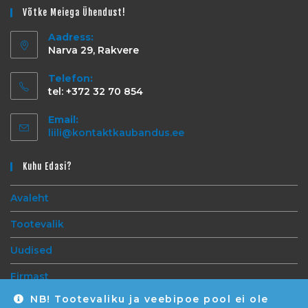
Võtke Meiega Ühendust!
Aadress:
Narva 29, Rakvere
Telefon:
tel: +372 32 70 854
Email:
liili@kontaktkaubandus.ee
Kuhu Edasi?
Avaleht
Tootevalik
Uudised
Firmast
NB! Tootevaliku ja veebipoe pool ei ole
Kontakt