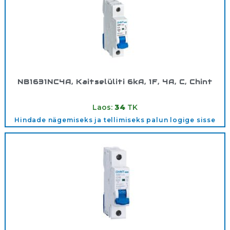
NB1631NC4A, Kaitselüliti 6kA, 1F, 4A, C, Chint
Tootekood:
180303
Laos:
34
TK
Hindade nägemiseks ja tellimiseks palun logige sisse