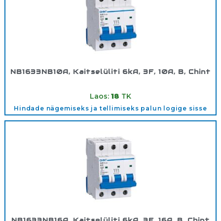
NB1633NB10A, Kaitselüliti 6kA, 3F, 10A, B, Chint
Tootekood:
180351
Laos:
18
TK
Hindade nägemiseks ja tellimiseks palun logige sisse
NB1633NB16A, Kaitselüliti 6kA, 3F, 16A, B, Chint