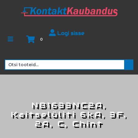
Logi sisse
0
NB1633NC2A,
Kaitselüliti 6kA, 3F,
2A, C, Chint