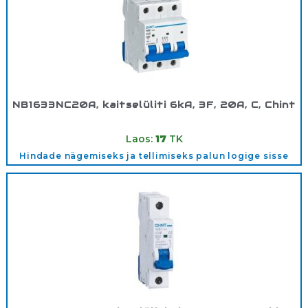
NB1633NC20A, kaitselüliti 6kA, 3F, 20A, C, Chint
Tootekood:
180361
Laos:
17
TK
Hindade nägemiseks ja tellimiseks palun logige sisse