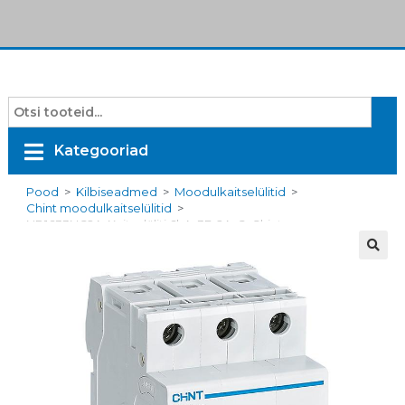
Kategooriad
Pood
>
Kilbiseadmed
>
Moodulkaitselülitid
>
Chint moodulkaitselülitid
>
NB1633NC2A, Kaitselüliti 6kA, 3F, 2A, C, Chint