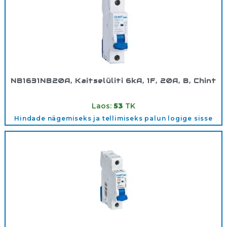
NB1631NB20A, Kaitselüliti 6kA, 1F, 20A, B, Chint
Tootekood:
180285
Laos:
53
TK
Hindade nägemiseks ja tellimiseks palun logige sisse