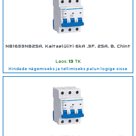
NB1633NB25A, Kaitselüliti 6kA ,3F, 25A, B, Chint
Tootekood:
180363
Laos:
13
TK
Hindade nägemiseks ja tellimiseks palun logige sisse