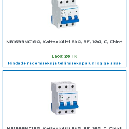
NB1633NC10A, Kaitselüliti 6kA, 3F, 10A, C, Chint
Tootekood:
180352
Laos:
26
TK
Hindade nägemiseks ja tellimiseks palun logige sisse
NB1633NC16A, Kaitselüliti 6kA, 3F, 16A, C, Chint