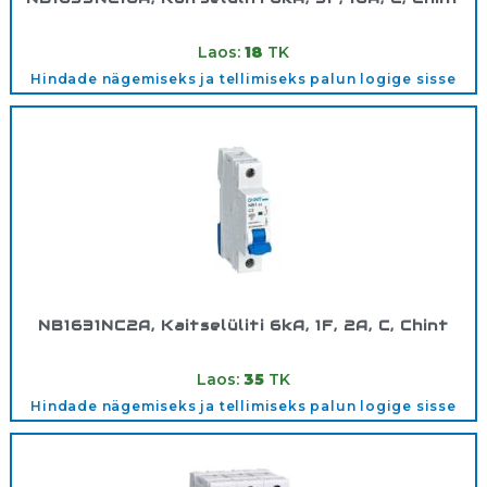
Tootekood:
180355
Laos:
18
TK
Hindade nägemiseks ja tellimiseks palun logige sisse
NB1631NC2A, Kaitselüliti 6kA, 1F, 2A, C, Chint
Tootekood:
180292
Laos:
35
TK
Hindade nägemiseks ja tellimiseks palun logige sisse