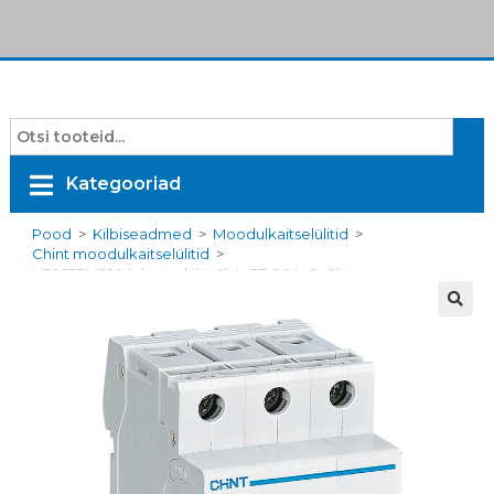
Kategooriad
Pood
>
Kilbiseadmed
>
Moodulkaitselülitid
>
Chint moodulkaitselülitid
>
NB1633NC20A, kaitselüliti 6kA, 3F, 20A, C, Chint