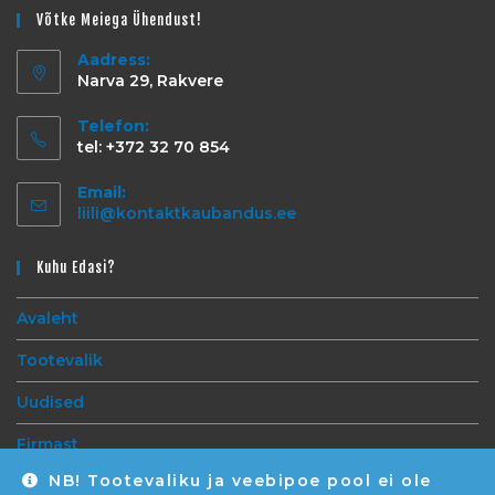
Võtke Meiega Ühendust!
Aadress:
Narva 29, Rakvere
Telefon:
tel: +372 32 70 854
Email:
liili@kontaktkaubandus.ee
Kuhu Edasi?
Avaleht
Tootevalik
Uudised
Firmast
NB! Tootevaliku ja veebipoe pool ei ole
Kontakt