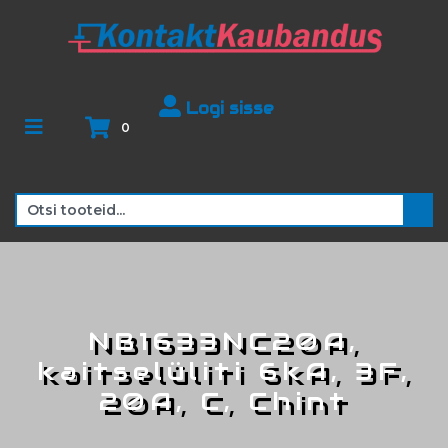
Logi sisse
0
NB1633NC20A,
kaitselüliti 6kA, 3F,
20A, C, Chint