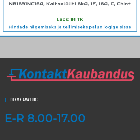
NB1631NC16A, Kaitselüliti 6kA, 1F, 16A, C, Chint
Tootekood:
180280
Laos:
91
TK
Hindade nägemiseks ja tellimiseks palun logige sisse
OLEME AVATUD:
E-R 8.00-17.00