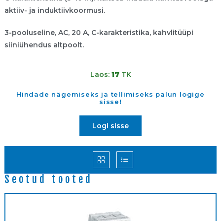
aktiiv- ja induktiivkoormusi.
3-pooluseline, AC, 20 A, C-karakteristika, kahvlitüüpi
siiniühendus altpoolt.
Laos:
17
TK
Hindade nägemiseks ja tellimiseks palun logige
sisse!
Logi sisse
Seotud tooted