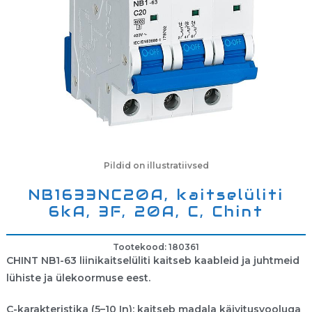
Pildid on illustratiivsed
NB1633NC20A, kaitselüliti
6kA, 3F, 20A, C, Chint
Tootekood: 180361
CHINT NB1-63 liinikaitselüliti kaitseb kaableid ja juhtmeid
lühiste ja ülekoormuse eest.
C-karakteristika (5–10 In): kaitseb madala käivitusvooluga