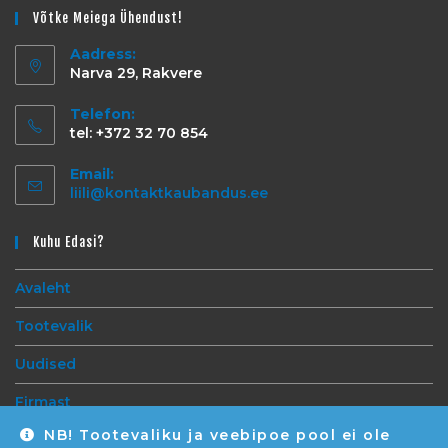
Võtke Meiega Ühendust!
Aadress:
Narva 29, Rakvere
Telefon:
tel: +372 32 70 854
Email:
liili@kontaktkaubandus.ee
Kuhu Edasi?
Avaleht
Tootevalik
Uudised
Firmast
NB! Tootevaliku ja veebipoe pool ei ole
Kontakt