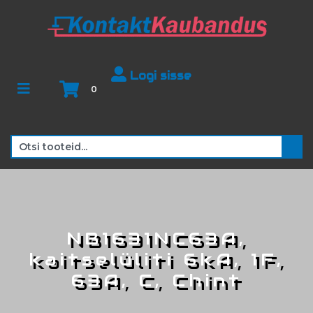
Logi sisse
0
NB1631NC63A,
kaitselüliti 6kA, 1F,
63A, C, Chint