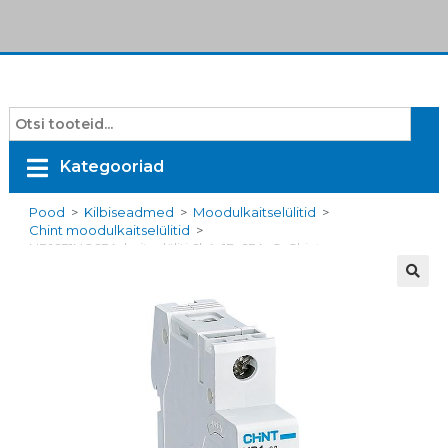
Kategooriad
Pood
>
Kilbiseadmed
>
Moodulkaitselülitid
>
Chint moodulkaitselülitid
>
NB1631NC63A, kaitselüliti 6kA, 1F, 63A, C, Chint