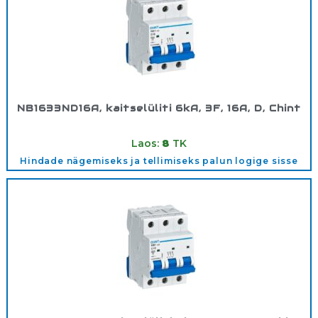
NB1633ND16A, kaitselüliti 6kA, 3F, 16A, D, Chint
Tootekood:
180356
Laos:
8
TK
Hindade nägemiseks ja tellimiseks palun logige sisse