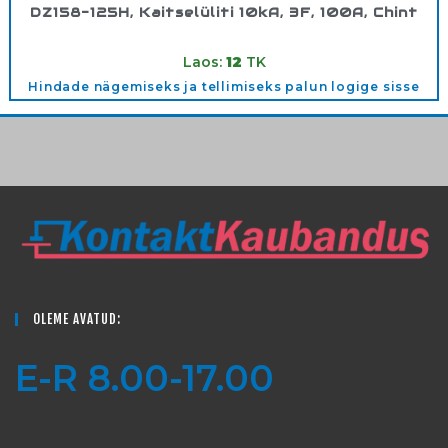
DZ158-125H, Kaitselüliti 10kA, 3F, 100A, Chint
Tootekood:
158093
Laos:
12
TK
Hindade nägemiseks ja tellimiseks palun logige sisse
OLEME AVATUD:
E-R 8.00-17.00