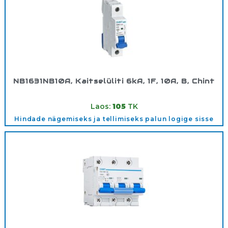
NB1631NB10A, Kaitselüliti 6kA, 1F, 10A, B, Chint
Tootekood:
113258
Laos:
105
TK
Hindade nägemiseks ja tellimiseks palun logige sisse