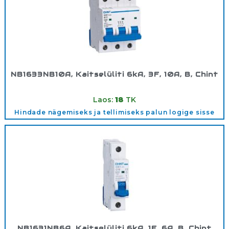
NB1633NB10A, Kaitselüliti 6kA, 3F, 10A, B, Chint
Tootekood:
180351
Laos:
18
TK
Hindade nägemiseks ja tellimiseks palun logige sisse
NB1631NB6A, Kaitselüliti 6kA, 1F, 6A, B, Chint