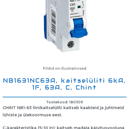
Pildid on illustratiivsed
NB1631NC63A, kaitselüliti 6kA,
1F, 63A, C, Chint
Tootekood: 180309
CHINT NB1-63 liinikaitselüliti kaitseb kaableid ja juhtmeid
lühiste ja ülekoormuse eest.
C-karakteristika (5–10 In): kaitseb madala käivitusvooluga