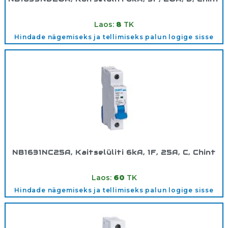
Tootekood:
180362
Laos:
8
TK
Hindade nägemiseks ja tellimiseks palun logige sisse
NB1631NC25A, Kaitselüliti 6kA, 1F, 25A, C, Chint
Tootekood:
180289
Laos:
60
TK
Hindade nägemiseks ja tellimiseks palun logige sisse