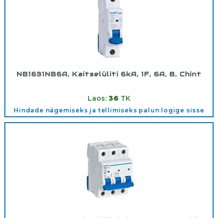
NB1631NB6A, Kaitselüliti 6kA, 1F, 6A, B, Chint
Tootekood:
180311
Laos:
36
TK
Hindade nägemiseks ja tellimiseks palun logige sisse