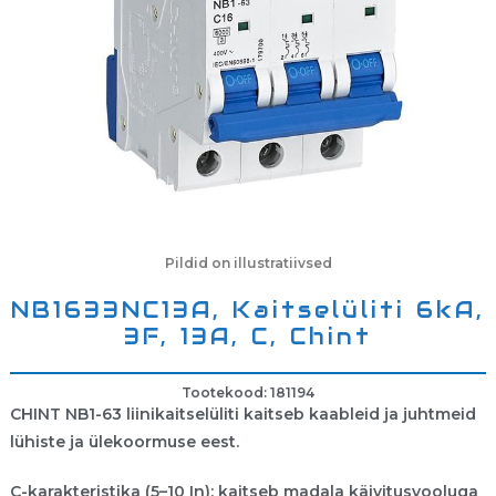
Pildid on illustratiivsed
NB1633NC13A, Kaitselüliti 6kA,
3F, 13A, C, Chint
Tootekood: 181194
CHINT NB1-63 liinikaitselüliti kaitseb kaableid ja juhtmeid
lühiste ja ülekoormuse eest.
C-karakteristika (5–10 In): kaitseb madala käivitusvooluga