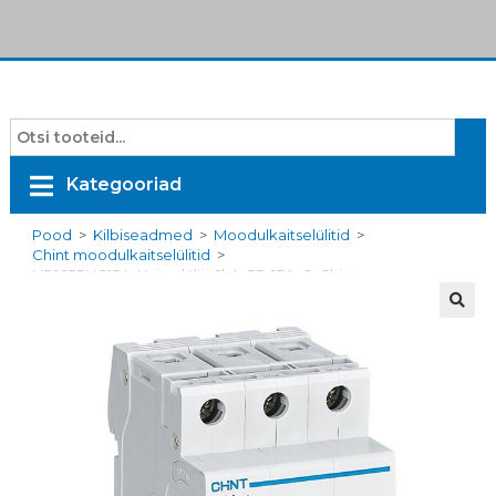
Kategooriad
Pood
>
Kilbiseadmed
>
Moodulkaitselülitid
>
Chint moodulkaitselülitid
>
NB1633NC13A, Kaitselüliti 6kA, 3F, 13A, C, Chint