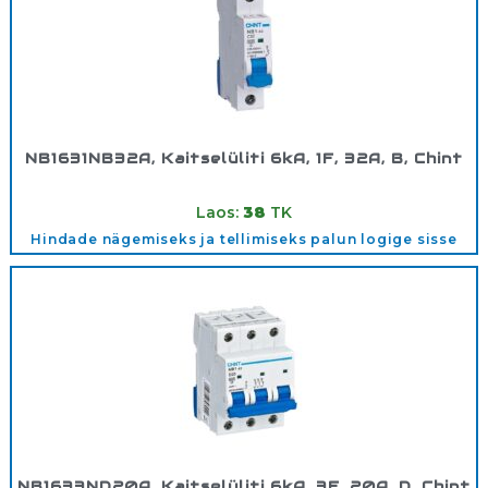
NB1631NB32A, Kaitselüliti 6kA, 1F, 32A, B, Chint
Tootekood:
180294
Laos:
38
TK
Hindade nägemiseks ja tellimiseks palun logige sisse
NB1633ND20A, Kaitselüliti 6kA, 3F, 20A, D, Chint