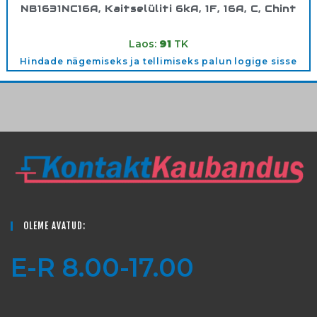
NB1631NC16A, Kaitselüliti 6kA, 1F, 16A, C, Chint
Tootekood:
180280
Laos:
91
TK
Hindade nägemiseks ja tellimiseks palun logige sisse
OLEME AVATUD:
E-R 8.00-17.00