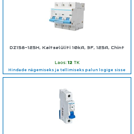
DZ158-125H, Kaitselüliti 10kA, 3F, 125A, Chint
Tootekood:
158109
Laos:
12
TK
Hindade nägemiseks ja tellimiseks palun logige sisse