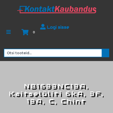
Logi sisse
0
NB1633NC13A,
Kaitselüliti 6kA, 3F,
13A, C, Chint