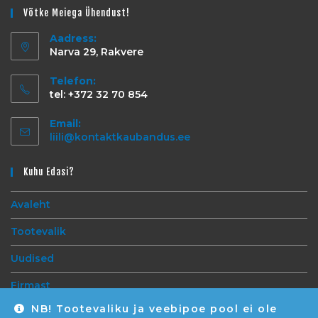
Võtke Meiega Ühendust!
Aadress:
Narva 29, Rakvere
Telefon:
tel: +372 32 70 854
Email:
liili@kontaktkaubandus.ee
Kuhu Edasi?
Avaleht
Tootevalik
Uudised
Firmast
NB! Tootevaliku ja veebipoe pool ei ole
Kontakt