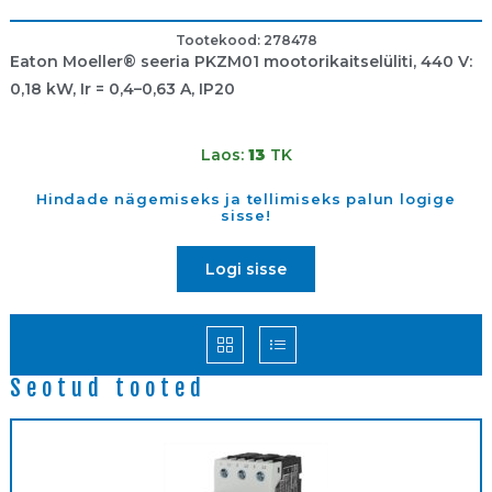
Tootekood: 278478
Eaton Moeller® seeria PKZM01 mootorikaitselüliti, 440 V:
0,18 kW, Ir = 0,4–0,63 A, IP20
Laos:
13
TK
Hindade nägemiseks ja tellimiseks palun logige
sisse!
Logi sisse
Seotud tooted