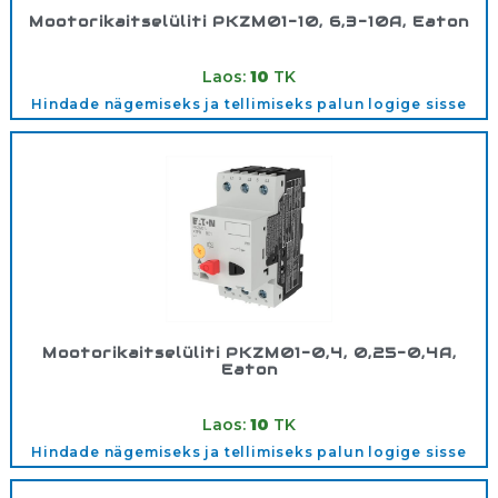
Mootorikaitselüliti PKZM01-10, 6,3-10A, Eaton
Tootekood:
278484
Laos:
10
TK
Hindade nägemiseks ja tellimiseks palun logige sisse
Mootorikaitselüliti PKZM01-0,4, 0,25-0,4A,
Eaton
Tootekood:
278477
Laos:
10
TK
Hindade nägemiseks ja tellimiseks palun logige sisse