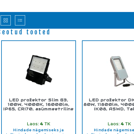
Seotud tooted
LED prožektor Slim G3,
LED prožektor D
100W, 4000K, 16000lm,
80W, 11800lm, 4000
IP65, CRI70, asümmeetriline
IK08, ASWD, Ta
Tootekood:
FL100SE1HPY4K
Tootekood:
DKF292
Laos:
4
TK
Laos:
4
TK
Hindade nägemiseks ja
Hindade nägemise