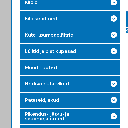
Kilbid
Kilbiseadmed
Küte -,pumbad,filtrid
Lülitid ja pistikupesad
Muud Tooted
Nõrkvoolutarvikud
Patareid, akud
Pikendus-, jätku- ja
seadmejuhtmed