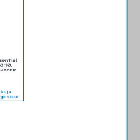
sential
/840,
dvance
768277
ks ja
ige sisse