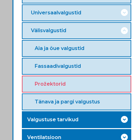
Universaalvalgustid
Välisvalgustid
Aia ja õue valgustid
Fassaadivalgustid
Prožektorid
Tänava ja pargi valgustus
Valgustuse tarvikud
Ventilatsioon