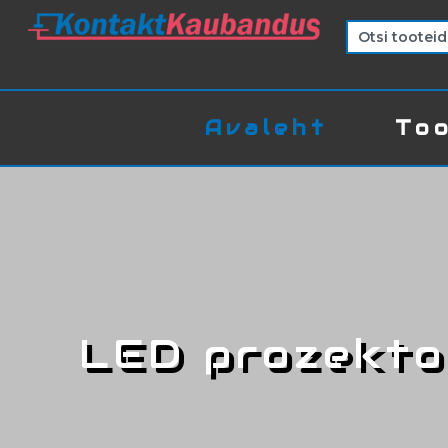
Avaleht
Too
LED prozekto