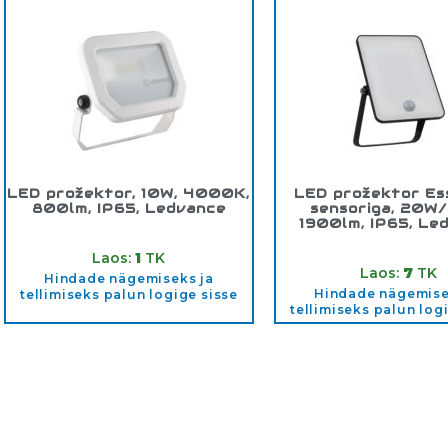
LED prožektor, 10W, 4000K,
LED prožektor Es
800lm, IP65, Ledvance
sensoriga, 20W
1900lm, IP65, Le
Tootekood:
4058075810952
Tootekood:
4058075
Laos:
1
TK
Laos:
7
TK
Hindade nägemiseks ja
Hindade nägemise
tellimiseks palun logige sisse
tellimiseks palun log