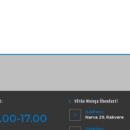
D:
Võtke Meiega Ühendust!
Aadress:
.00-17.00
Narva 29, Rakvere
Telefon: