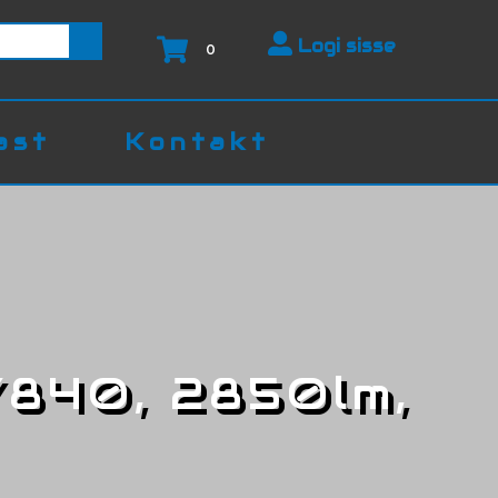
Logi sisse
0
ast
Kontakt
/840, 2850lm,