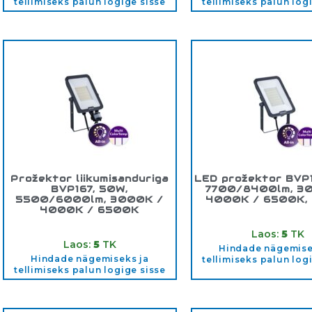
tellimiseks palun logige sisse
tellimiseks palun log
Prožektor liikumisanduriga
LED prožektor BVP1
BVP167, 50W,
7700/8400lm, 3
5500/6000lm, 3000K /
4000K / 6500K, P
4000K / 6500K
Tootekood:
9114018
Tootekood:
911401894386
Laos:
5
TK
Laos:
5
TK
Hindade nägemise
Hindade nägemiseks ja
tellimiseks palun log
tellimiseks palun logige sisse