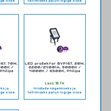
ige sisse
tellimiseks palun logige sisse
67, 70W,
LED prožektor BVP167, 20W,
000K /
2200/2400lm, 3000K /
hilips
4000K / 6500K, Philips
75386
Tootekood:
911401872386
Laos:
11
TK
ks ja
Hindade nägemiseks ja
ige sisse
tellimiseks palun logige sisse