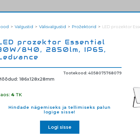
Pood
>
Valgustid
>
Välisvalgustid
>
Prožektorid
>
LED prozektor Ess
LED prozektor Essential
30W/840, 2850lm, IP65,
Ledvance
Tootekood: 4058075768079
Mõõdud: 186x128x28mm
Laos:
4
TK
Hindade nägemiseks ja tellimiseks palun
logige sisse!
Logi sisse