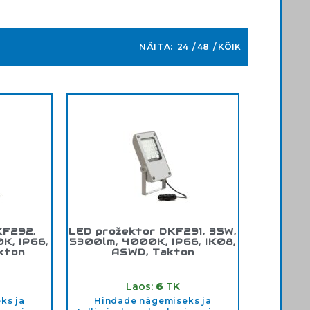
NÄITA:
24
48
KÕIK
KF292,
LED prožektor DKF291, 35W,
K, IP66,
5300lm, 4000K, IP66, IK08,
kton
ASWD, Takton
/80W
Tootekood:
DKF291/35W
Laos:
6
TK
ks ja
Hindade nägemiseks ja