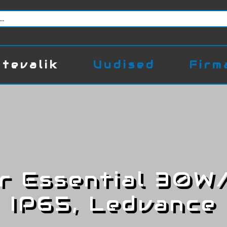
tevalik
Uudised
Firm
r Essential 30W
IP65, Ledvance