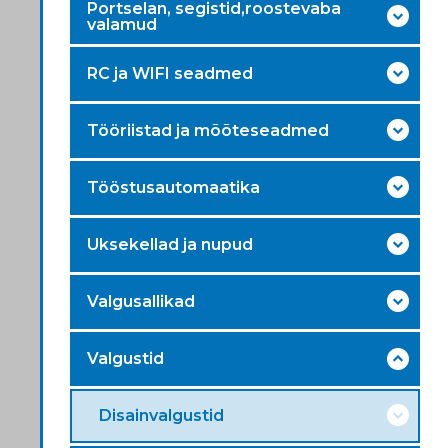
Portselan, segistid,roostevaba
valamud
RC ja WIFI seadmed
Tööriistad ja mõõteseadmed
Tööstusautomaatika
Uksekellad ja nupud
Valgusallikad
Valgustid
Disainvalgustid