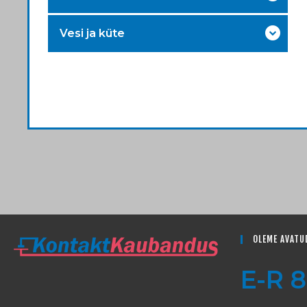
Vesi ja küte
OLEME AVATU
E-R 8