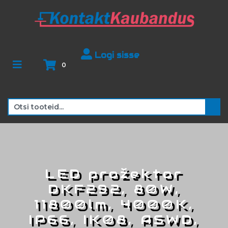
Logi sisse
0
LED prožektor
DKF292, 80W,
11800lm, 4000K,
IP66, IK08, ASWD,