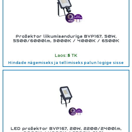
Prožektor liikumisanduriga BVP167, 50W,
5500/6000lm, 3000K / 4000K / 6500K
Tootekood:
911401894386
Laos:
5
TK
Hindade nägemiseks ja tellimiseks palun logige sisse
LED prožektor BVP167, 20W, 2200/2400lm,