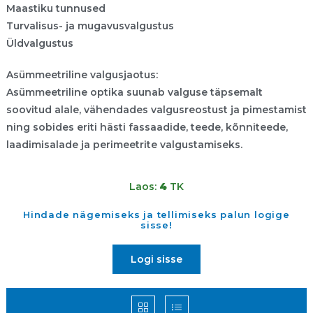
Maastiku tunnused
Turvalisus- ja mugavusvalgustus
Üldvalgustus
Asümmeetriline valgusjaotus:
Asümmeetriline optika suunab valguse täpsemalt
soovitud alale, vähendades valgusreostust ja pimestamist
ning sobides eriti hästi fassaadide, teede, kõnniteede,
laadimisalade ja perimeetrite valgustamiseks.
Laos:
4
TK
Hindade nägemiseks ja tellimiseks palun logige
sisse!
Logi sisse