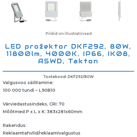
Pildid on illustratiivsed
LED prožektor DKF292, 80W,
11800lm, 4000K, IP66, IK08,
ASWD, Takton
Tootekood: DKF292/80W
Valgusvoo säilitamine:
100 000 tundi – L90B10
Värviedastusindeks, CRI: 70
Mõõtmed P x L x K: 383x281x60mm
Rakendus:
Reklaamtahvlid/reklaamivalgustus