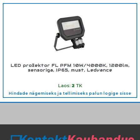
LED prožektor FL PFM 10W/4000K, 1200lm,
sensoriga, IP65, must, Ledvance
Tootekood:
4058075460874
Laos:
2
TK
Hindade nägemiseks ja tellimiseks palun logige sisse