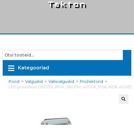
Takton
Kategooriad
Pood
>
Valgustid
>
Välisvalgustid
>
Prožektorid
>
LED prožektor DKF292, 80W, 11800lm, 4000K, IP66, IK08, ASWD,