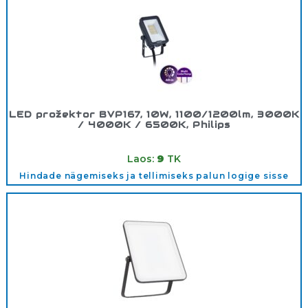
LED prožektor BVP167, 10W, 1100/1200lm, 3000K
/ 4000K / 6500K, Philips
Tootekood:
911401871386
Laos:
9
TK
Hindade nägemiseks ja tellimiseks palun logige sisse