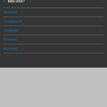
Kuhu Edasi?
Avaleht
Tootevalik
Uudised
Firmast
Kontakt