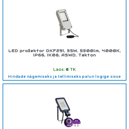
LED prožektor DKF291, 35W, 5300lm, 4000K,
IP66, IK08, ASWD, Takton
Tootekood:
DKF291/35W
Laos:
6
TK
Hindade nägemiseks ja tellimiseks palun logige sisse