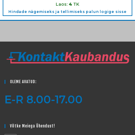
Laos:
4
TK
Hindade nägemiseks ja tellimiseks palun logige sisse
OLEME AVATUD:
E-R 8.00-17.00
Võtke Meiega Ühendust!