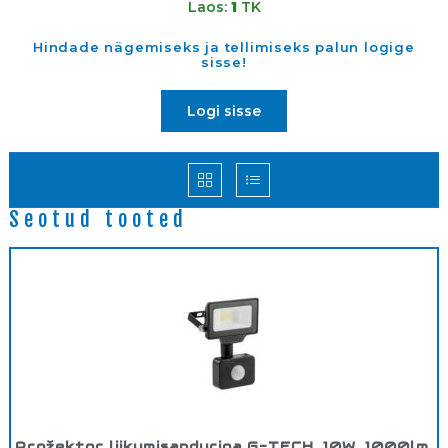
Laos:
1
TK
Hindade nägemiseks ja tellimiseks palun logige
sisse!
Logi sisse
Seotud tooted
Prožektor liikumisanduriga G-TECH, 10W, 1000lm,