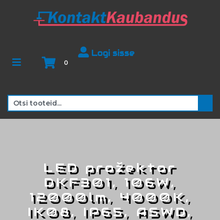
Logi sisse
0
LED prožektor
DKF301, 106W,
12000lm, 4000K,
IK08, IP65, ASWD,