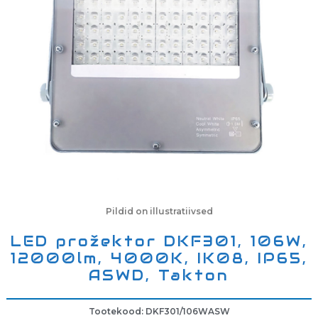
Pildid on illustratiivsed
LED prožektor DKF301, 106W,
12000lm, 4000K, IK08, IP65,
ASWD, Takton
Tootekood: DKF301/106WASW