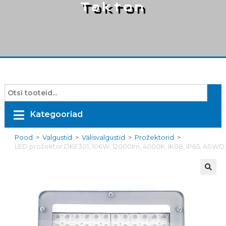
Takton
Kategooriad
Pood
>
Valgustid
>
Välisvalgustid
>
Prožektorid
>
LED prožektor DKF301, 106W, 12000lm, 4000K, IK08, IP65, ASWD,