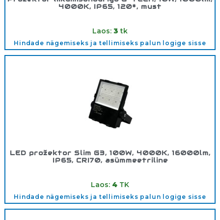
4000K, IP65, 120*, must
Tootekood:
GTGCR10W40
Laos:
3
tk
Hindade nägemiseks ja tellimiseks palun logige sisse
LED prožektor Slim G3, 100W, 4000K, 16000lm,
IP65, CRI70, asümmeetriline
Tootekood:
FL100SE1HPY4K
Laos:
4
TK
Hindade nägemiseks ja tellimiseks palun logige sisse