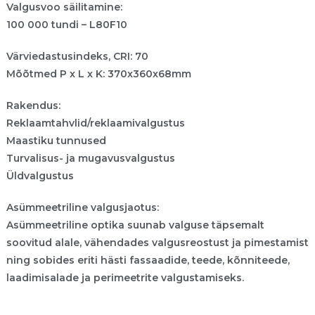
Valgusvoo säilitamine:
100 000 tundi – L80F10
Värviedastusindeks, CRI: 70
Mõõtmed P x L x K: 370x360x68mm
Rakendus:
Reklaamtahvlid/reklaamivalgustus
Maastiku tunnused
Turvalisus- ja mugavusvalgustus
Üldvalgustus
Asümmeetriline valgusjaotus:
Asümmeetriline optika suunab valguse täpsemalt
soovitud alale, vähendades valgusreostust ja pimestamist
ning sobides eriti hästi fassaadide, teede, kõnniteede,
laadimisalade ja perimeetrite valgustamiseks.