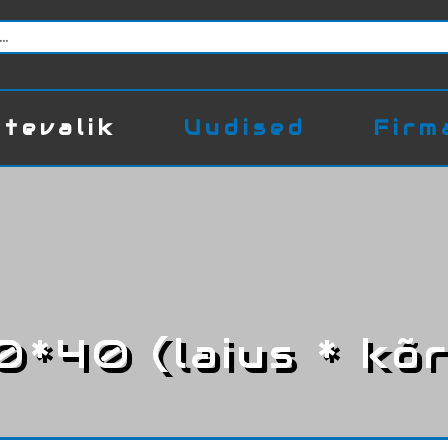
tevalik
Uudised
Firm
0*40 (laius * kõr