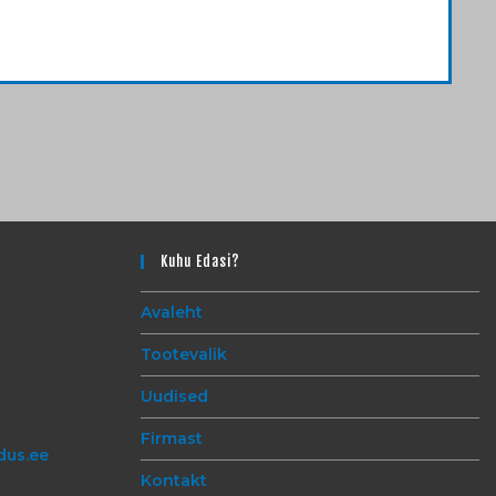
Kuhu Edasi?
Avaleht
Tootevalik
Uudised
Firmast
dus.ee
Kontakt