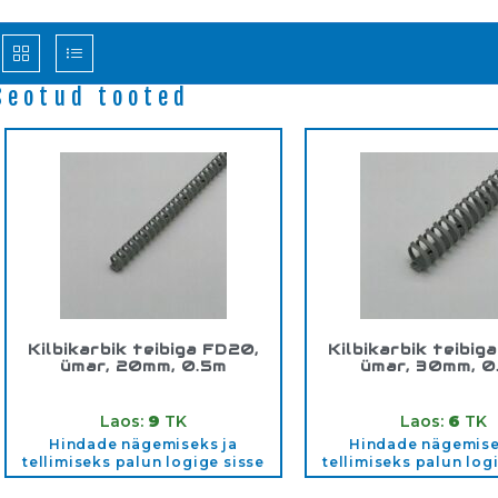
Seotud tooted
Kilbikarbik teibiga FD20,
Kilbikarbik teibig
ümar, 20mm, 0.5m
ümar, 30mm, 0
Tootekood:
FD20
Tootekood:
FD3
Laos:
9
TK
Laos:
6
TK
Hindade nägemiseks ja
Hindade nägemise
tellimiseks palun logige sisse
tellimiseks palun log