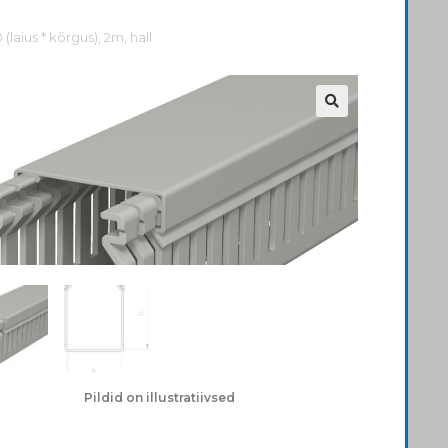
(laius * kõrgus), 2m, hall
Pildid on illustratiivsed