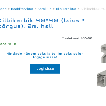
Pood
>
Kaablitarvikud
>
Karbikud
>
Kilbikarbikud
>
Kilbikarbik 40*40 
Kilbikarbik 40*40 (laius *
kõrgus), 2m, hall
Tootekood: 40*40K
Laos:
9
TK
Hindade nägemiseks ja tellimiseks palun
logige sisse!
Logi sisse