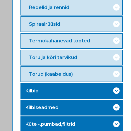
Redelid ja rennid
Spiraalrüüsid
Termokahanevad tooted
Toru ja kõri tarvikud
Torud (kaabeldus)
Kilbid
Kilbiseadmed
Küte -,pumbad,filtrid