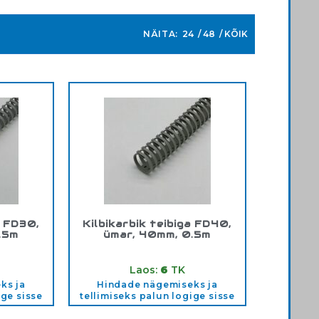
NÄITA:
24
48
KÕIK
a FD30,
Kilbikarbik teibiga FD40,
.5m
ümar, 40mm, 0.5m
0
Tootekood:
FD40
Laos:
6
TK
ks ja
Hindade nägemiseks ja
ige sisse
tellimiseks palun logige sisse