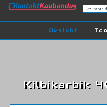
Avaleht
Too
Kilbikarbik 4