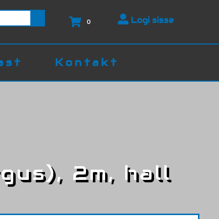
Logi sisse
0
ast
Kontakt
gus), 2m, hall