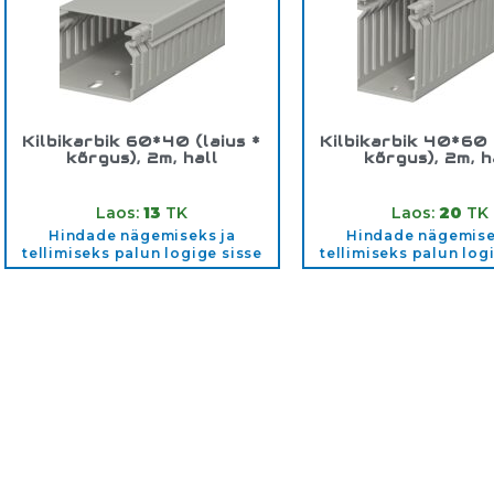
Kilbikarbik 60*40 (laius *
Kilbikarbik 40*60 
kõrgus), 2m, hall
kõrgus), 2m, h
Tootekood:
60*40K
Tootekood:
40*
Laos:
13
TK
Laos:
20
TK
Hindade nägemiseks ja
Hindade nägemise
tellimiseks palun logige sisse
tellimiseks palun log