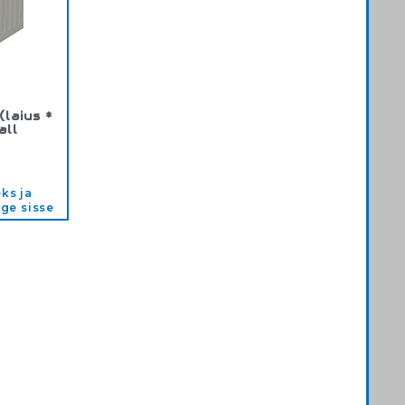
(laius *
all
60
ks ja
ige sisse