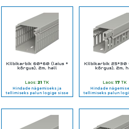
Kilbikarbik 60*60 (laius *
Kilbikarbik 25*30 
kõrgus), 2m, hall
kõrgus), 2m, h
Tootekood:
60*60
Tootekood:
25*
Laos:
21
TK
Laos:
17
TK
Hindade nägemiseks ja
Hindade nägemise
tellimiseks palun logige sisse
tellimiseks palun log