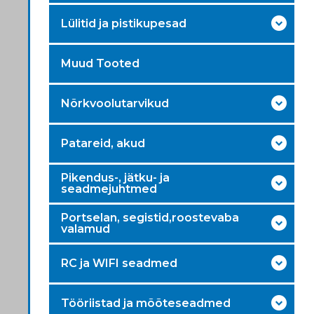
Lülitid ja pistikupesad
Muud Tooted
Nõrkvoolutarvikud
Patareid, akud
Pikendus-, jätku- ja
seadmejuhtmed
Portselan, segistid,roostevaba
valamud
RC ja WIFI seadmed
Tööriistad ja mõõteseadmed