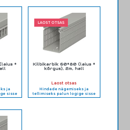
LAOST OTSAS
(laius *
Kilbikarbik 60*80 (laius *
all
kõrgus), 2m, hall
30
Tootekood:
60*80K
Laost otsas
ks ja
Hindade nägemiseks ja
ige sisse
tellimiseks palun logige sisse