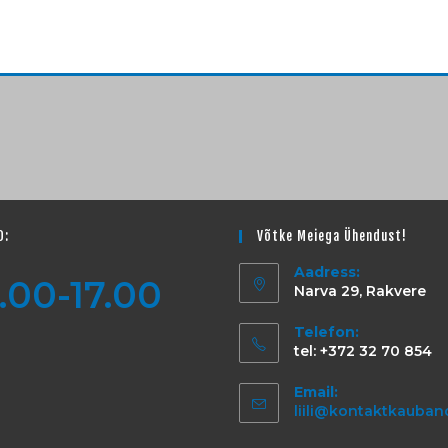
D:
Võtke Meiega Ühendust!
Aadress:
.00-17.00
Narva 29, Rakvere
Telefon:
tel: +372 32 70 854
Email:
liili@kontaktkauban