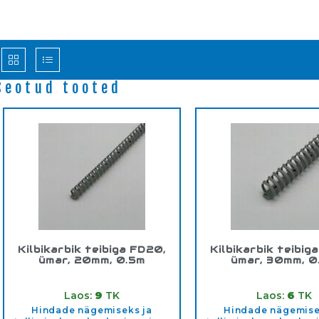
Seotud tooted
Kilbikarbik teibiga FD20,
Kilbikarbik teibig
ümar, 20mm, 0.5m
ümar, 30mm, 0
Tootekood:
FD20
Tootekood:
FD3
Laos:
9
TK
Laos:
6
TK
Hindade nägemiseks ja
Hindade nägemise