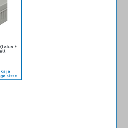
(laius *
all
0K
ks ja
ige sisse