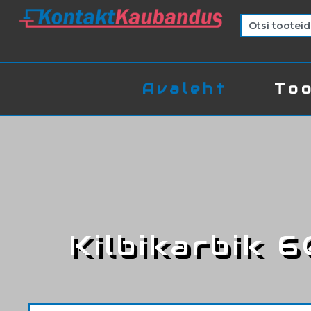
Avaleht
Too
Kilbikarbik 6