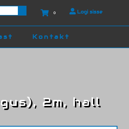
Logi sisse
0
ast
Kontakt
gus), 2m, hall