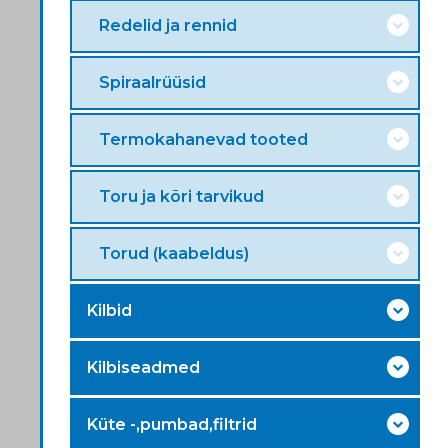
Redelid ja rennid
Spiraalrüüsid
Termokahanevad tooted
Toru ja kõri tarvikud
Torud (kaabeldus)
Kilbid
Kilbiseadmed
Küte -,pumbad,filtrid