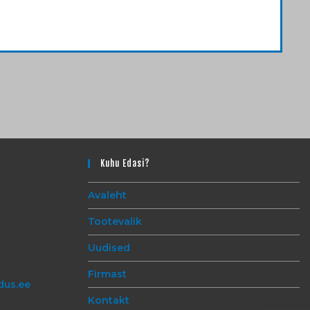
Kuhu Edasi?
Avaleht
Tootevalik
Uudised
Firmast
dus.ee
Kontakt