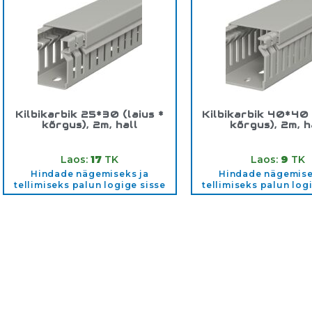
Kilbikarbik 25*30 (laius *
Kilbikarbik 40*40 
kõrgus), 2m, hall
kõrgus), 2m, h
Tootekood:
25*30
Tootekood:
40*4
Laos:
17
TK
Laos:
9
TK
Hindade nägemiseks ja
Hindade nägemise
tellimiseks palun logige sisse
tellimiseks palun log