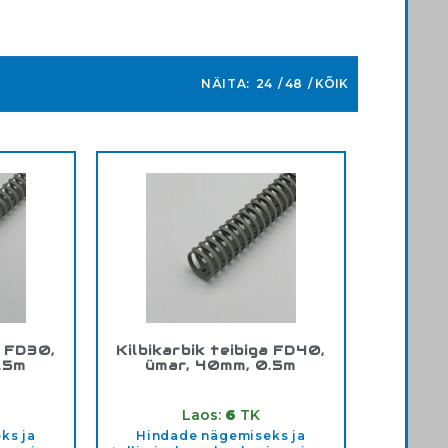
NÄITA:
24
48
KÕIK
a FD30,
Kilbikarbik teibiga FD40,
.5m
ümar, 40mm, 0.5m
0
Tootekood:
FD40
Laos:
6
TK
ks ja
Hindade nägemiseks ja