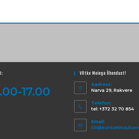
D:
Võtke Meiega Ühendust!
Aadress:
.00-17.00
Narva 29, Rakvere
Telefon:
tel: +372 32 70 854
Email:
liili@kontaktkauban