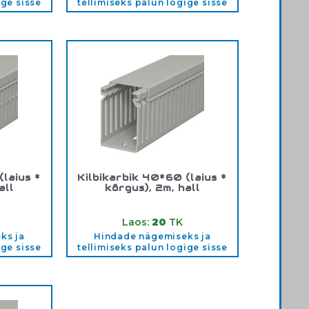
ige sisse
tellimiseks palun logige sisse
(laius *
Kilbikarbik 40*60 (laius *
all
kõrgus), 2m, hall
60
Tootekood:
40*60
Laos:
20
TK
ks ja
Hindade nägemiseks ja
ige sisse
tellimiseks palun logige sisse