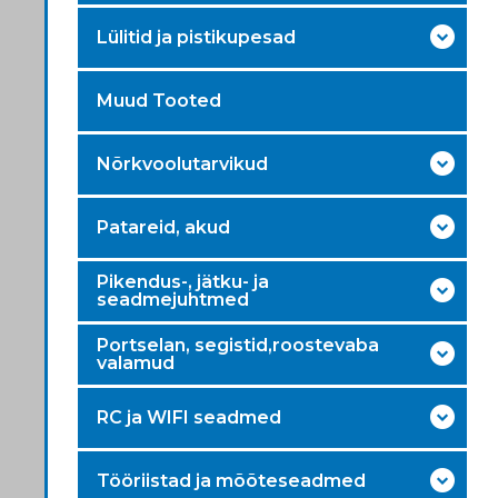
Lülitid ja pistikupesad
Muud Tooted
Nõrkvoolutarvikud
Patareid, akud
Pikendus-, jätku- ja
seadmejuhtmed
Portselan, segistid,roostevaba
valamud
RC ja WIFI seadmed
Tööriistad ja mõõteseadmed