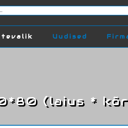
tevalik
Uudised
Firm
0*80 (laius * kõr