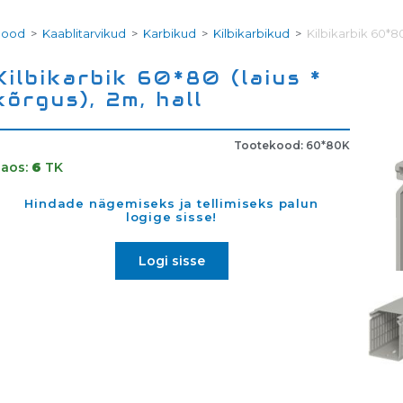
Pood
>
Kaablitarvikud
>
Karbikud
>
Kilbikarbikud
>
Kilbikarbik 60*80 
Kilbikarbik 60*80 (laius *
kõrgus), 2m, hall
Tootekood: 60*80K
Laos:
6
TK
Hindade nägemiseks ja tellimiseks palun
logige sisse!
Logi sisse