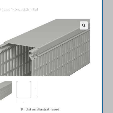
(laius * kõrgus), 2m, hall
Pildid on illustratiivsed