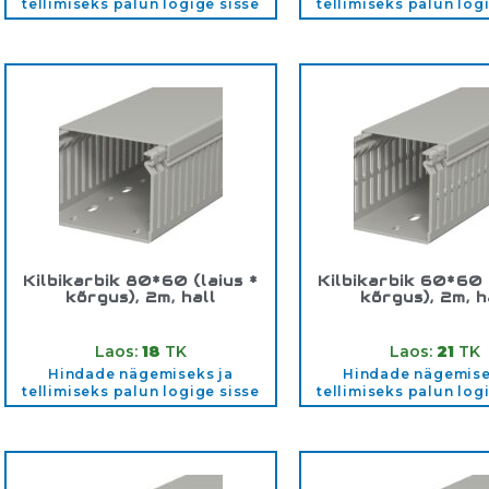
tellimiseks palun logige sisse
tellimiseks palun log
Kilbikarbik 80*60 (laius *
Kilbikarbik 60*60 
kõrgus), 2m, hall
kõrgus), 2m, h
Tootekood:
80*60K
Tootekood:
60*
Laos:
18
TK
Laos:
21
TK
Hindade nägemiseks ja
Hindade nägemise
tellimiseks palun logige sisse
tellimiseks palun log