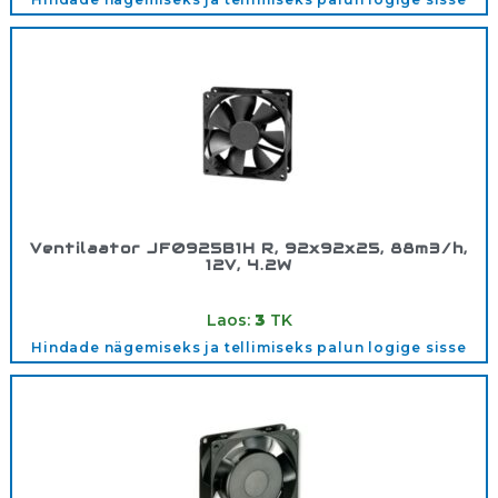
Ventilaator JF0925B1H R, 92x92x25, 88m3/h,
12V, 4.2W
Tootekood:
5412846
Laos:
3
TK
Hindade nägemiseks ja tellimiseks palun logige sisse