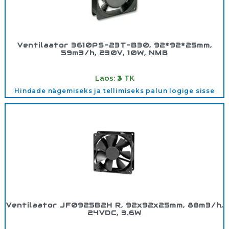
Ventilaator 3610PS-23T-B30, 92*92*25mm,
59m3/h, 230V, 10W, NMB
Tootekood:
5421793
Laos:
3
TK
Hindade nägemiseks ja tellimiseks palun logige sisse
Ventilaator JF0925B2H R, 92x92x25mm, 88m3/h,
24VDC, 3.6W
Tootekood:
5412861