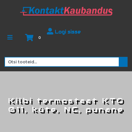
Logi sisse
0
Kilbi termostaat KTO
011, küte, NC, punane