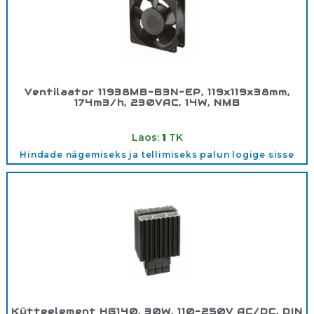
Ventilaator 11938MB-B3N-EP, 119x119x38mm,
174m3/h, 230VAC, 14W, NMB
Tootekood:
3642844
Laos:
1
TK
Hindade nägemiseks ja tellimiseks palun logige sisse
Kütteelement HG140, 30W, 110-250V AC/DC, DIN