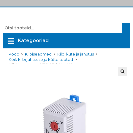
Kategooriad
Pood
>
Kilbiseadmed
>
Kilbi küte ja jahutus
>
Kõik kilbi jahutuse ja kütte tooted
>
Kilbi termostaat KTO 011, küte, NC, punane