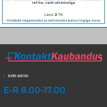
latile, vedruklemmiga
Tootekood:
14001.0
Laos:
2
TK
Hindade nägemiseks ja tellimiseks palun logige sisse
OLEME AVATUD:
E-R 8.00-17.00