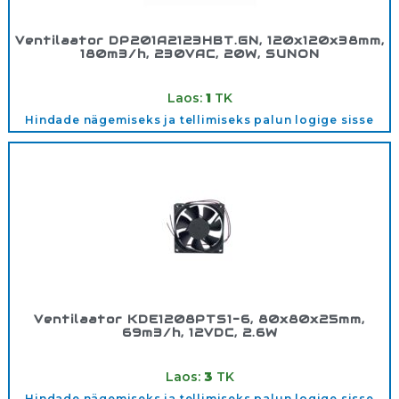
Ventilaator DP201A2123HBT.GN, 120x120x38mm,
180m3/h, 230VAC, 20W, SUNON
Tootekood:
DP201A2123HBT
Laos:
1
TK
Hindade nägemiseks ja tellimiseks palun logige sisse
Ventilaator KDE1208PTS1-6, 80x80x25mm,
69m3/h, 12VDC, 2.6W
Tootekood:
960024
Laos:
3
TK
Hindade nägemiseks ja tellimiseks palun logige sisse