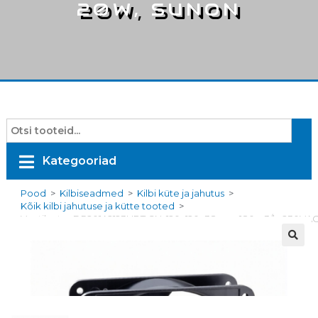
20W, SUNON
Kategooriad
Pood
>
Kilbiseadmed
>
Kilbi küte ja jahutus
>
Kõik kilbi jahutuse ja kütte tooted
>
Ventilaator DP201A2123HBT.GN, 120x120x38mm, 180m3/h, 230V