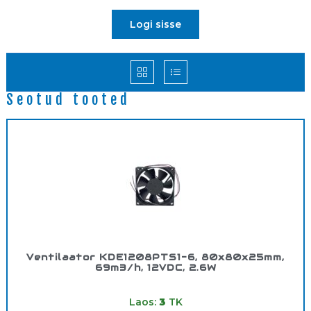
Logi sisse
Seotud tooted
Ventilaator KDE1208PTS1-6, 80x80x25mm,
69m3/h, 12VDC, 2.6W
Tootekood:
960024
Laos:
3
TK