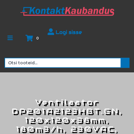
Logi sisse
0
Ventilaator
DP201A2123HBT.GN,
120x120x38mm,
180m3/h, 230VAC,