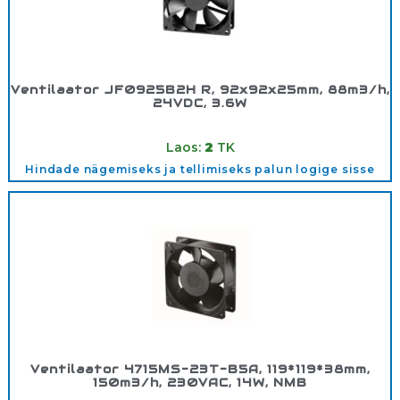
Ventilaator JF0925B2H R, 92x92x25mm, 88m3/h,
24VDC, 3.6W
Tootekood:
5412861
Laos:
2
TK
Hindade nägemiseks ja tellimiseks palun logige sisse
Ventilaator 4715MS-23T-B5A, 119*119*38mm,
150m3/h, 230VAC, 14W, NMB