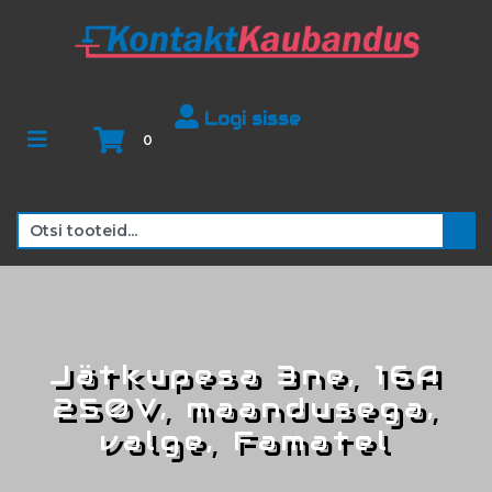
Logi sisse
0
Jätkupesa 3ne, 16A
250V, maandusega,
valge, Famatel