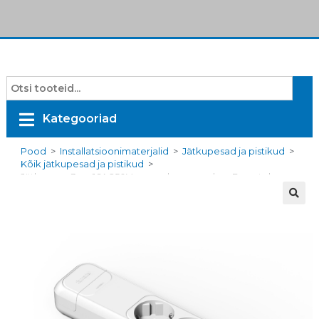
Kategooriad
Pood
>
Installatsioonimaterjalid
>
Jätkupesad ja pistikud
>
Kõik jätkupesad ja pistikud
>
Jätkupesa 3ne, 16A 250V, maandusega, valge, Famatel