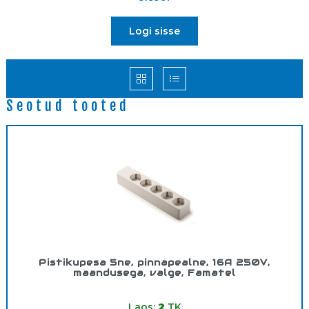
Logi sisse
Seotud tooted
Pistikupesa 5ne, pinnapealne, 16A 250V,
maandusega, valge, Famatel
Tootekood:
2505
Laos:
2
TK