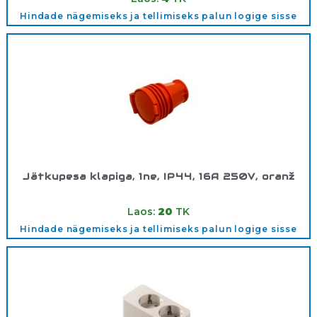
Hindade nägemiseks ja tellimiseks palun logige sisse
Jätkupesa klapiga, 1ne, IP44, 16A 250V, oranž
Tootekood:
235251801
Laos:
20
TK
Hindade nägemiseks ja tellimiseks palun logige sisse