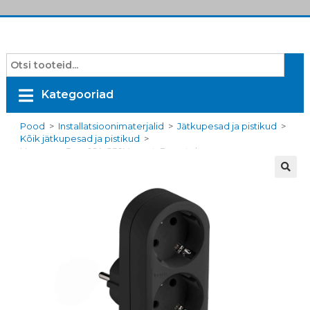
Kategooriad
Pood
>
Installatsioonimaterjalid
>
Jätkupesad ja pistikud
>
Kõik jätkupesad ja pistikud
>
Harupesa 3-ne 16A, 250V, must, Famatel