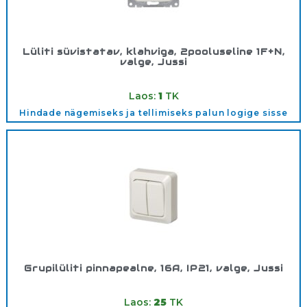
Lüliti süvistatav, klahviga, 2pooluseline 1F+N,
valge, Jussi
Tootekood:
1062U
Laos:
1
TK
Hindade nägemiseks ja tellimiseks palun logige sisse
Grupilüliti pinnapealne, 16A, IP21, valge, Jussi
Tootekood:
1065A
Laos:
25
TK