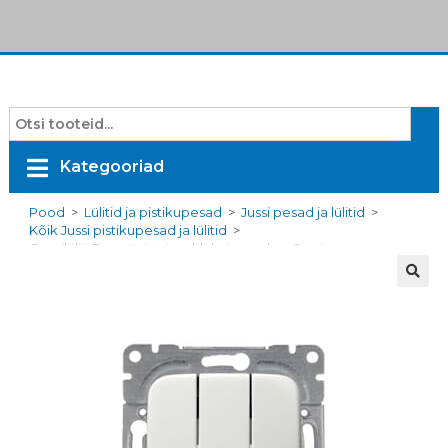
Kategooriad
Pood
>
Lülitid ja pistikupesad
>
Jussi pesad ja lülitid
>
Kõik Jussi pistikupesad ja lülitid
>
Grupilüliti 3ne, süvistatav, klahviga, valge, Jussi