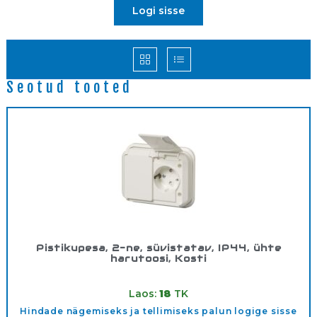
Logi sisse
Seotud tooted
Pistikupesa, 2-ne, süvistatav, IP44, ühte
harutoosi, Kosti
Tootekood:
302EUG
Laos:
18
TK
Hindade nägemiseks ja tellimiseks palun logige sisse