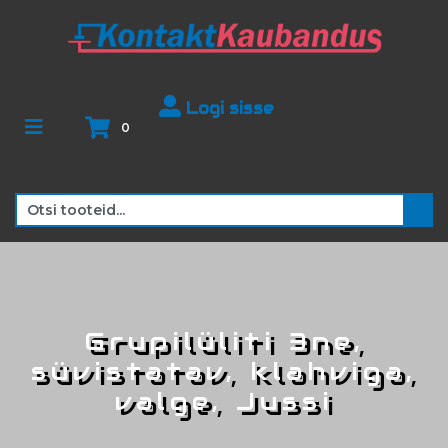
Logi sisse
0
Grupilüliti 3ne,
süvistatav, klahviga,
valge, Jussi