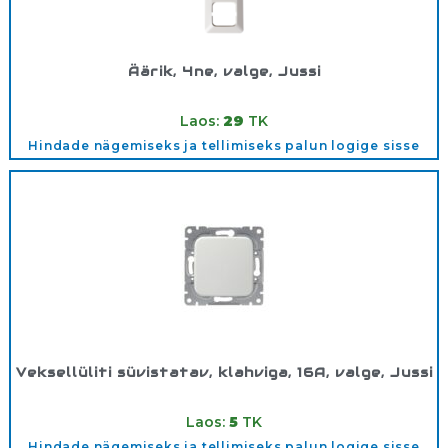
Äärik, 4ne, valge, Jussi
Tootekood:
2514
Laos:
29
TK
Hindade nägemiseks ja tellimiseks palun logige sisse
Veksellüliti süvistatav, klahviga, 16A, valge, Jussi
Tootekood:
1066U
Laos:
5
TK
Hindade nägemiseks ja tellimiseks palun logige sisse