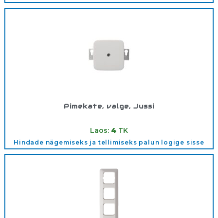
Pimekate, valge, Jussi
Tootekood:
2538212
Laos:
4
TK
Hindade nägemiseks ja tellimiseks palun logige sisse