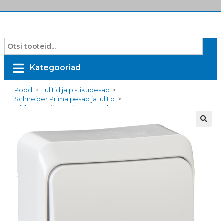
Kategooriad
Pood
>
Lülitid ja pistikupesad
>
Schneider Prima pesad ja lülitid
>
Kõik Schneider Prima tooted
>
Veksellüliti pinnap. valge Prima