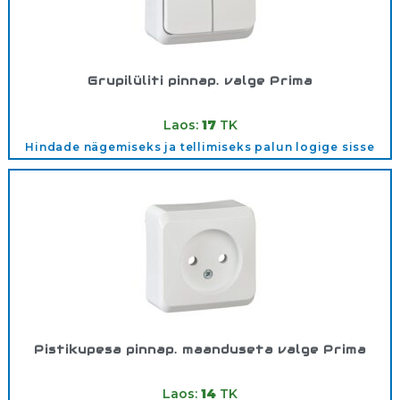
Grupilüliti pinnap. valge Prima
Tootekood:
WDE001050
Laos:
17
TK
Hindade nägemiseks ja tellimiseks palun logige sisse
Pistikupesa pinnap. maanduseta valge Prima
Tootekood:
WDE001000
Laos:
14
TK