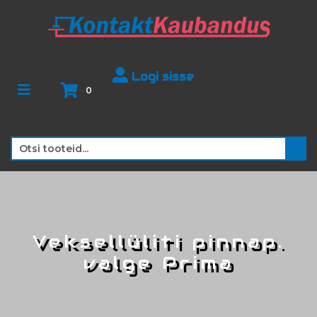
Logi sisse
0
Veksellüliti pinnap.
valge Prima