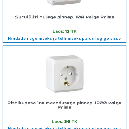
Surulüliti tulega pinnap. 10A valge Prima
Tootekood:
WDE001016
Laos:
13
TK
Hindade nägemiseks ja tellimiseks palun logige sisse
Pistikupesa 1ne maandusega pinnap. IP20 valge
Prima
Tootekood:
WDE001080
Laos:
36
TK
Hindade nägemiseks ja tellimiseks palun logige sisse