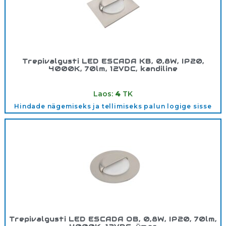
Trepivalgusti LED ESCADA KB, 0,8W, IP20,
4000K, 70lm, 12VDC, kandiline
Tootekood:
LDESKB08451
Laos:
4
TK
Hindade nägemiseks ja tellimiseks palun logige sisse
Trepivalgusti LED ESCADA OB, 0,8W, IP20, 70lm,