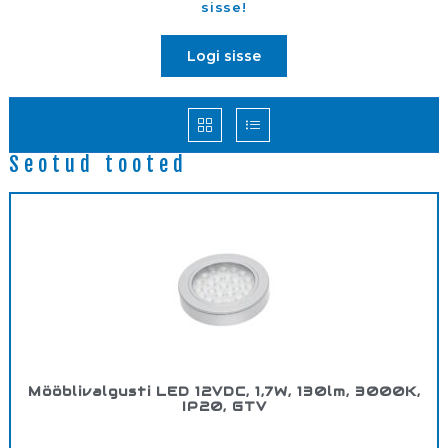
sisse!
Logi sisse
Seotud tooted
Mööblivalgusti LED 12VDC, 1,7W, 130lm, 3000K,
IP20, GTV
Tootekood:
LDVA24CB53