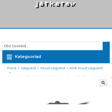
jätkatav
Kategooriad
Pood
>
Valgustid
>
Muud valgustid
>
Kõik muud valgustid
>
Valguskett GIRLANDA, 10xE2,7 pikkus 10m , 2*0,75mm, 220-240V, j