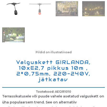
Pildid on illustratiivsed
Valguskett GIRLANDA,
10xE2,7 pikkus 10m ,
2*0,75mm, 220-240V,
jätkatav
Tootekood: AEGIR1010
Terrassikatusele või puude vahele asetatud valguskett on
üha populaarsem trend. See on alternatiiv