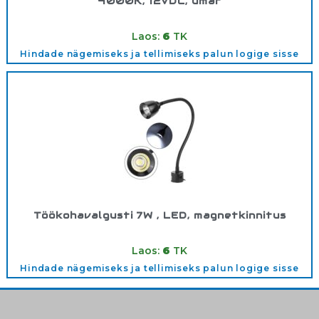
4000K, 12VDC, ümar
Tootekood:
LDESOB08451
Laos:
6
TK
Hindade nägemiseks ja tellimiseks palun logige sisse
Töökohavalgusti 7W , LED, magnetkinnitus
Tootekood:
902703
Laos:
6
TK
Hindade nägemiseks ja tellimiseks palun logige sisse