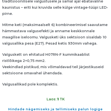
traditsioonilisele valgustusele ja samal ajal ebatavaline
kaunistus – eriti kui kruvida selle külge vintage-tüüpi LED-
pirne.
Mitme keti (maksimaalselt 6) kombineerimisel saavutame
hämmastava valgusefekti ja anname keskkonnale
maagilise iseloomu. Valgusketi üks sektsioon sisaldab 10
valgusallika pesa (E27). Pesad ketis 930mm vahega.
Valguskett on ehitatud H07RN-F kummikaablist
ristlõikega 2×0,75 mm2.
Veekindlad pistikud, mis võimaldavad teil järjestikuseid
sektsioone omavahel ühendada.
Valgusallikad pole komplektis.
Laos:
1
TK
Hindade nägemiseks ja tellimiseks palun logige