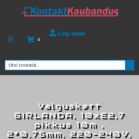
Logi sisse
0
Valguskett
GIRLANDA, 10xE2,7
pikkus 10m ,
2*0,75mm, 220-240V,