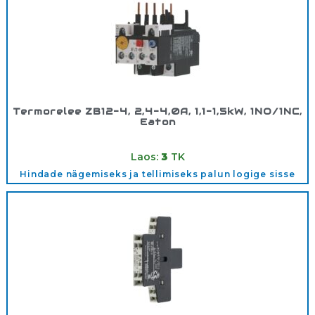
Termorelee ZB12-4, 2,4-4,0A, 1,1-1,5kW, 1NO/1NC,
Eaton
Tootekood:
278438
Laos:
3
TK
Hindade nägemiseks ja tellimiseks palun logige sisse