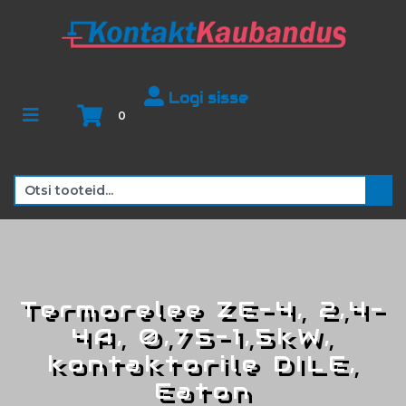
Logi sisse
0
Termorelee ZE-4, 2,4-
4A, 0,75-1,5kW,
kontaktorile DILE,
Eaton