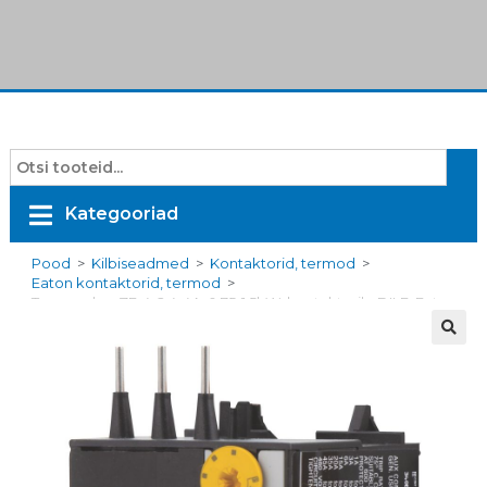
Kategooriad
Pood
>
Kilbiseadmed
>
Kontaktorid, termod
>
Eaton kontaktorid, termod
>
Termorelee ZE-4, 2,4-4A, 0,75-1,5kW, kontaktorile DILE, Eaton