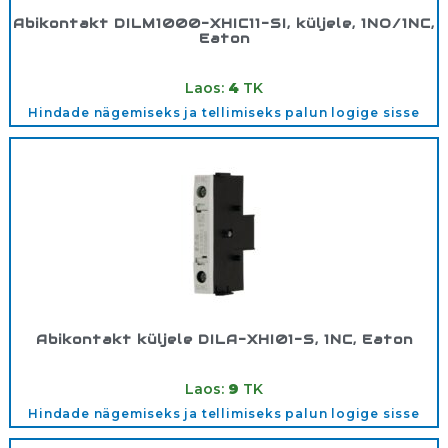
Abikontakt DILM1000-XHIC11-SI, küljele, 1NO/1NC,
Eaton
Tootekood:
278428
Laos:
4
TK
Hindade nägemiseks ja tellimiseks palun logige sisse
Abikontakt küljele DILA-XHI01-S, 1NC, Eaton
Tootekood:
115949
Laos:
9
TK
Hindade nägemiseks ja tellimiseks palun logige sisse