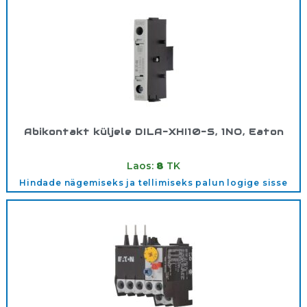
Abikontakt küljele DILA-XHI10-S, 1NO, Eaton
Tootekood:
115948
Laos:
8
TK
Hindade nägemiseks ja tellimiseks palun logige sisse