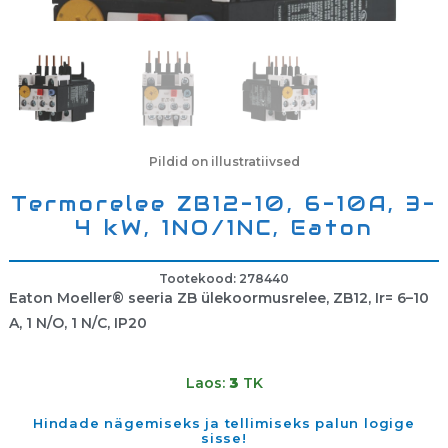
Pildid on illustratiivsed
Termorelee ZB12-10, 6-10A, 3-
4 kW, 1NO/1NC, Eaton
Tootekood: 278440
Eaton Moeller® seeria ZB ülekoormusrelee, ZB12, Ir= 6–10
A, 1 N/O, 1 N/C, IP20
Laos:
3
TK
Hindade nägemiseks ja tellimiseks palun logige
sisse!