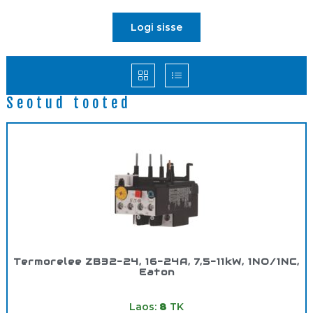
Logi sisse
Seotud tooted
Termorelee ZB32-24, 16-24A, 7,5-11kW, 1NO/1NC,
Eaton
Tootekood:
278453
Laos:
8
TK