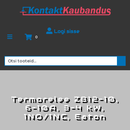
Logi sisse
0
Termorelee ZB12-10,
6-10A, 3-4 kW,
1NO/1NC, Eaton