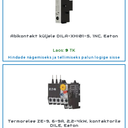
Abikontakt küljele DILA-XHI01-S, 1NC, Eaton
Tootekood:
115949
Laos:
9
TK
Hindade nägemiseks ja tellimiseks palun logige sisse
Termorelee ZE-9, 6-9A, 2,2-4kW, kontaktorile
DILE, Eaton