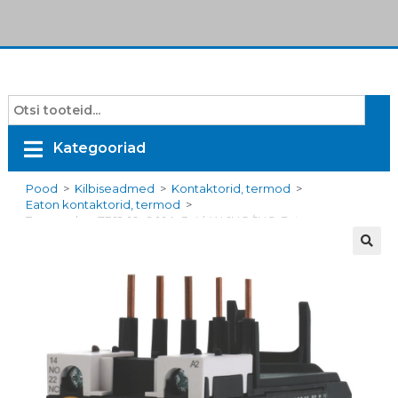
Kategooriad
Pood
>
Kilbiseadmed
>
Kontaktorid, termod
>
Eaton kontaktorid, termod
>
Termorelee ZB12-10, 6-10A, 3-4 kW, 1NO/1NC, Eaton