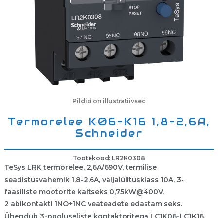
Pildid on illustratiivsed
Termorelee K06-K16 1,8-2,6A,
Schneider
Tootekood: LR2K0308
TeSys LRK termorelee, 2,6A/690V, termilise
seadistusvahemik 1,8-2,6A, väljalülitusklass 10A, 3-
faasiliste mootorite kaitseks 0,75kW@400V.
2 abikontakti 1NO+1NC veateadete edastamiseks.
Ühendub 3-pooluseliste kontaktoritega LC1K06-LC1K16.