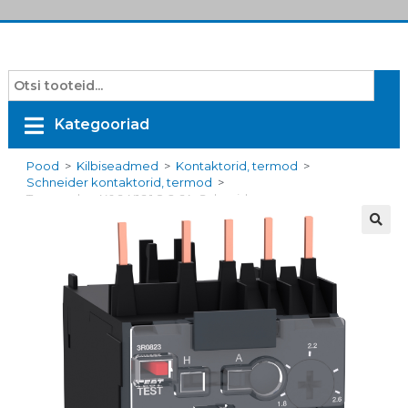
Kategooriad
Pood
>
Kilbiseadmed
>
Kontaktorid, termod
>
Schneider kontaktorid, termod
>
Termorelee K06-K16 1,8-2,6A, Schneider