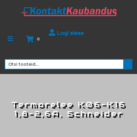
Logi sisse
0
Termorelee K06-K16
1,8-2,6A, Schneider