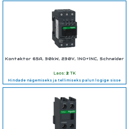
Kontaktor 65A, 30kW, 230V, 1NO+1NC, Schneider
Tootekood:
LC1D65AP7
Laos:
2
TK
Hindade nägemiseks ja tellimiseks palun logige sisse