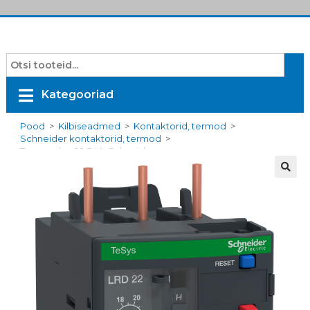
Kategooriad
Pood
>
Kilbiseadmed
>
Kontaktorid, termod
>
Schneider kontaktorid, termod
>
Termorelee 16-24A, Schneider