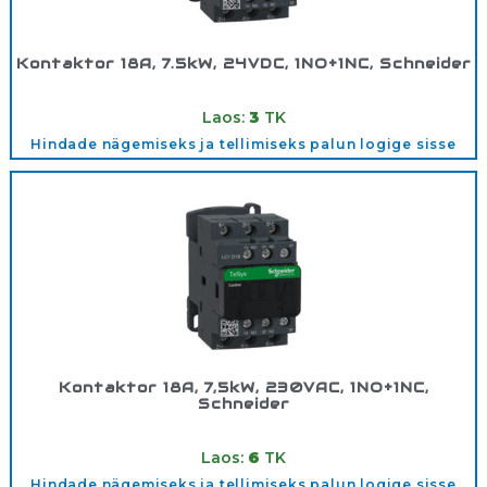
Kontaktor 18A, 7.5kW, 24VDC, 1NO+1NC, Schneider
Tootekood:
LC1D18BD
Laos:
3
TK
Hindade nägemiseks ja tellimiseks palun logige sisse
Kontaktor 18A, 7,5kW, 230VAC, 1NO+1NC,
Schneider
Tootekood:
LC1D18P7
Laos:
6
TK
Hindade nägemiseks ja tellimiseks palun logige sisse