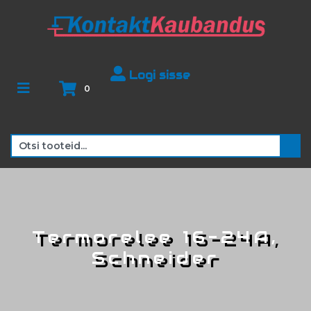
Logi sisse
0
Termorelee 16-24A,
Schneider