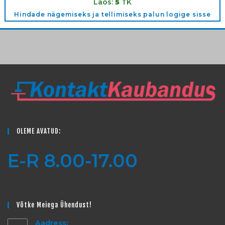
Laos:
5
TK
Hindade nägemiseks ja tellimiseks palun logige sisse
OLEME AVATUD:
E-R 8.00-17.00
Võtke Meiega Ühendust!
Aadress: