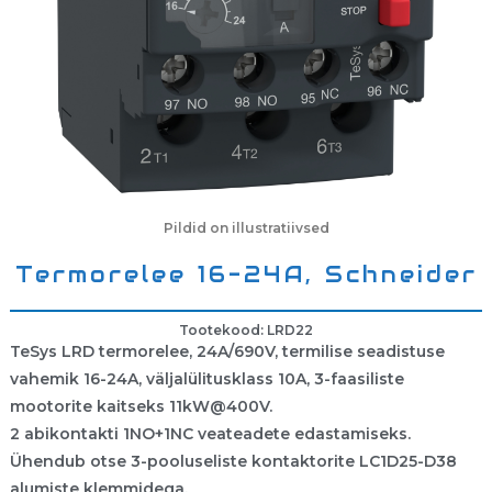
Pildid on illustratiivsed
Termorelee 16-24A, Schneider
Tootekood: LRD22
TeSys LRD termorelee, 24A/690V, termilise seadistuse
vahemik 16-24A, väljalülitusklass 10A, 3-faasiliste
mootorite kaitseks 11kW@400V.
2 abikontakti 1NO+1NC veateadete edastamiseks.
Ühendub otse 3-pooluseliste kontaktorite LC1D25-D38
alumiste klemmidega.