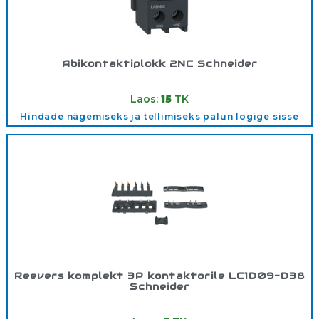
Abikontaktiplokk 2NC Schneider
Tootekood:
LADN02
Laos:
15
TK
Hindade nägemiseks ja tellimiseks palun logige sisse
Reevers komplekt 3P kontaktorile LC1D09-D38
Schneider
Tootekood:
LAD9R1V