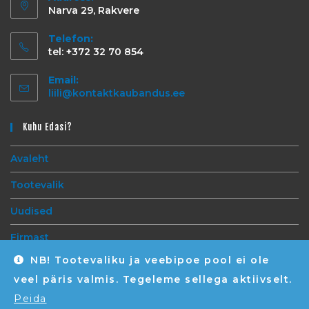
Narva 29, Rakvere
Telefon:
tel: +372 32 70 854
Email:
liili@kontaktkaubandus.ee
Kuhu Edasi?
Avaleht
Tootevalik
Uudised
Firmast
NB! Tootevaliku ja veebipoe pool ei ole
Kontakt
veel päris valmis. Tegeleme sellega aktiivselt.
Peida