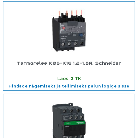
Termorelee K06-K16 1,2-1,8A, Schneider
Tootekood:
LR2K0307
Laos:
2
TK
Hindade nägemiseks ja tellimiseks palun logige sisse