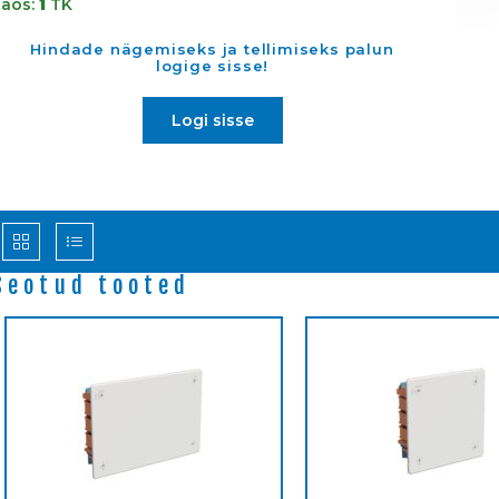
Laos:
1
TK
Hindade nägemiseks ja tellimiseks palun
logige sisse!
Logi sisse
Seotud tooted