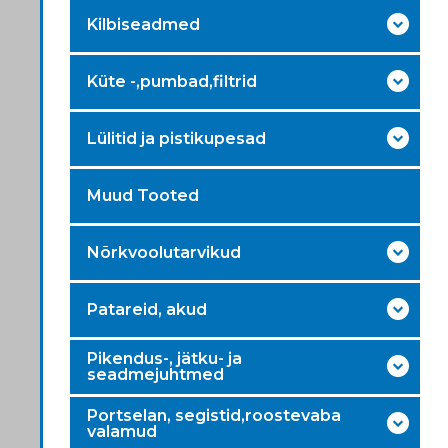
Kilbiseadmed
Küte -,pumbad,filtrid
Lülitid ja pistikupesad
Muud Tooted
Nõrkvoolutarvikud
Patareid, akud
Pikendus-, jätku- ja
seadmejuhtmed
Portselan, segistid,roostevaba
valamud