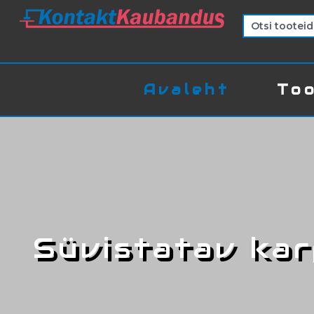
Avaleht
Too
Süvistatav ka