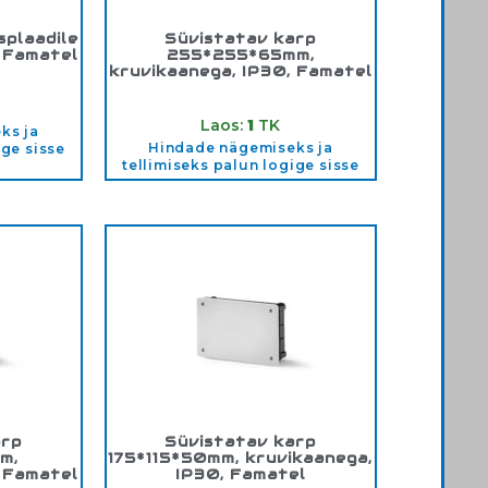
splaadile
Süvistatav karp
, Famatel
255*255*65mm,
kruvikaanega, IP30, Famatel
1
Tootekood:
3205T
Laos:
1
TK
ks ja
Hindade nägemiseks ja
ige sisse
tellimiseks palun logige sisse
arp
Süvistatav karp
m,
175*115*50mm, kruvikaanega,
, Famatel
IP30, Famatel