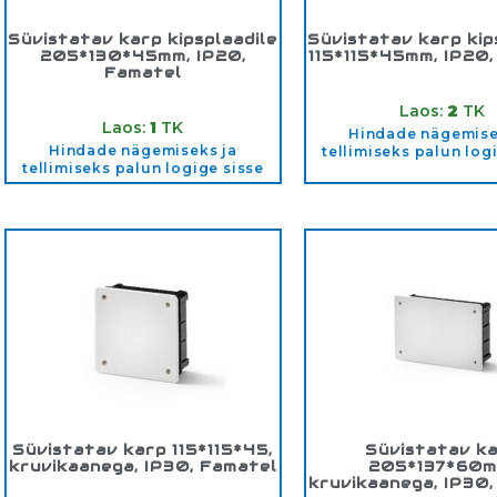
Süvistatav karp kipsplaadile
Süvistatav karp kip
205*130*45mm, IP20,
115*115*45mm, IP20
Famatel
Tootekood:
325
Tootekood:
3253
Laos:
2
TK
Laos:
1
TK
Hindade nägemise
Hindade nägemiseks ja
tellimiseks palun log
tellimiseks palun logige sisse
Süvistatav karp 115*115*45,
Süvistatav k
kruvikaanega, IP30, Famatel
205*137*60m
kruvikaanega, IP30