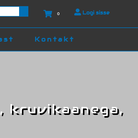
Logi sisse
0
ast
Kontakt
 kruvikaanega,