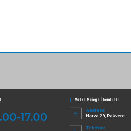
D:
Võtke Meiega Ühendust!
Aadress:
.00-17.00
Narva 29, Rakvere
Telefon: