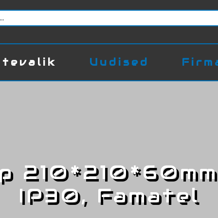
tevalik
Uudised
Firm
rp 210*210*60mm,
IP30, Famatel