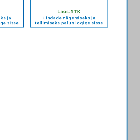
3T
Tootekood:
3202T
Laos:
1
TK
ks ja
Hindade nägemiseks ja
ige sisse
tellimiseks palun logige sisse