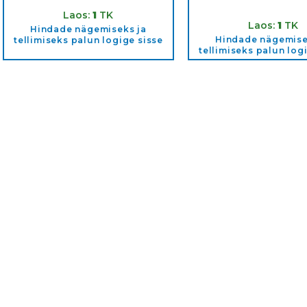
Tootekood:
3201T
Tootekood:
320
Laos:
1
TK
Laos:
1
TK
Hindade nägemiseks ja
Hindade nägemise
tellimiseks palun logige sisse
tellimiseks palun log