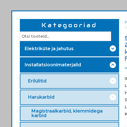
Kategooriad
S
Elektriküte ja jahutus
Installatsioonimaterjalid
Erilülitid
L
Harukarbid
L
Magistraalkarbid, klemmidega
karbid