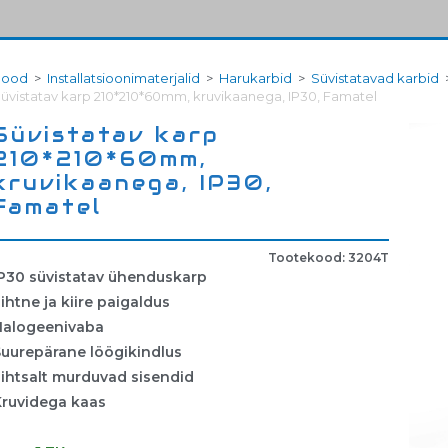
Pood
>
Installatsioonimaterjalid
>
Harukarbid
>
Süvistatavad karbid
üvistatav karp 210*210*60mm, kruvikaanega, IP30, Famatel
Süvistatav karp
210*210*60mm,
kruvikaanega, IP30,
Famatel
Tootekood: 3204T
IP30 süvistatav ühenduskarp
ihtne ja kiire paigaldus
Halogeenivaba
Suurepärane löögikindlus
ihtsalt murduvad sisendid
Kruvidega kaas