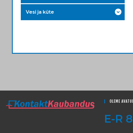
Vesi ja küte
OLEME AVATU
E-R 8