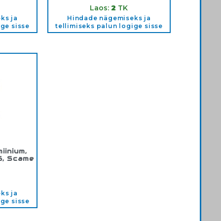
Laos:
2
TK
ks ja
Hindade nägemiseks ja
ige sisse
tellimiseks palun logige sisse
iinium,
6, Scame
03
ks ja
ige sisse