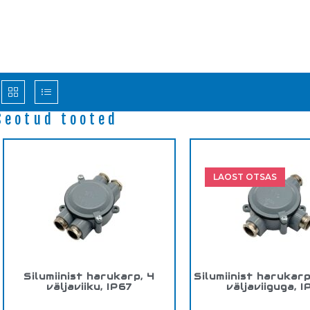
Seotud tooted
LAOST OTSAS
Silumiinist harukarp, 4
Silumiinist harukar
väljaviiku, IP67
väljaviiguga, I
Tootekood:
144005
Tootekood:
1442