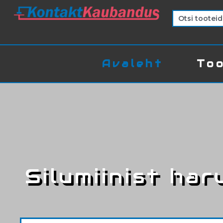
Avaleht
Too
Silumiinist har