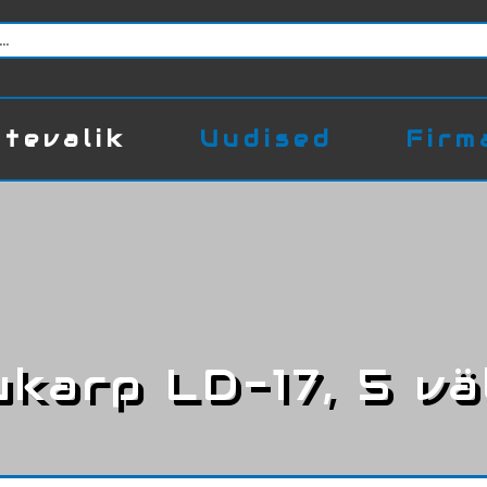
tevalik
Uudised
Firm
ukarp LD-17, 5 vä