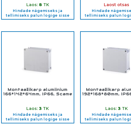
Laos:
8
TK
Laost otsas
Hindade nägemiseks ja
Hindade nägemise
tellimiseks palun logige sisse
tellimiseks palun log
Montaažikarp alumiinium
Montaažikarp alum
166*142*64mm, IP66, Scame
192*168*80mm, IP6
Tootekood:
653.02
Tootekood:
653.
Laos:
3
TK
Laos:
3
TK
Hindade nägemiseks ja
Hindade nägemise
tellimiseks palun logige sisse
tellimiseks palun log