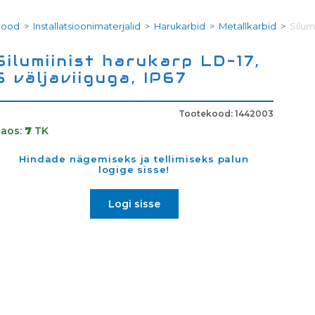
Pood
>
Installatsioonimaterjalid
>
Harukarbid
>
Metallkarbid
>
Silum
Silumiinist harukarp LD-17,
5 väljaviiguga, IP67
Tootekood: 1442003
Laos:
7
TK
Hindade nägemiseks ja tellimiseks palun
logige sisse!
Logi sisse