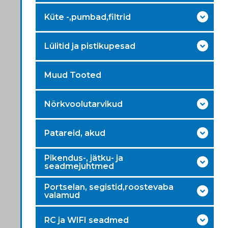
Küte -,pumbad,filtrid
Lülitid ja pistikupesad
Muud Tooted
Nõrkvoolutarvikud
Patareid, akud
Pikendus-, jätku- ja
seadmejuhtmed
Portselan, segistid,roostevaba
valamud
RC ja WIFI seadmed