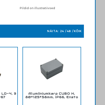
Pildid on illustratiivsed
NÄITA:
24
48
KÕIK
p LD-4, 3
Alumiiniumkarp CUBO H,
P67
80*125*58mm, IP66, Ensto
004
Tootekood:
HALP081306