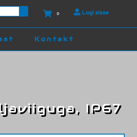
Logi sisse
0
ast
Kontakt
ljaviiguga, IP67