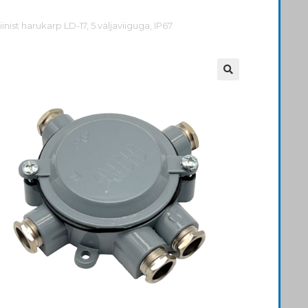
iinist harukarp LD-17, 5 väljaviiguga, IP67