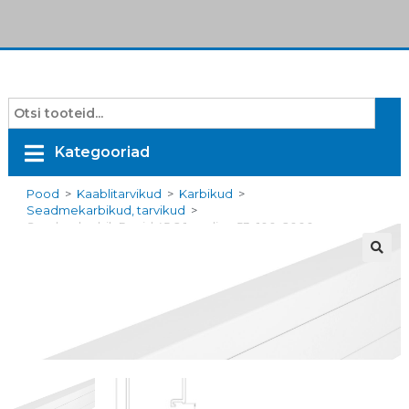
Kategooriad
Pood
>
Kaablitarvikud
>
Karbikud
>
Seadmekarbikud, tarvikud
>
Seadmekarbik Rapid 45-2 1-osaline 53x100x2000