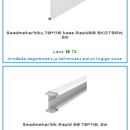
Seadmekarbiku 70*110 kaas Rapid80 GKOTGRW,
2m
Tootekood:
6278680
Laos:
15
TK
Hindade nägemiseks ja tellimiseks palun logige sisse
Seadmekarbik Rapid 80 70*110, 2m