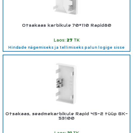
Otsakaas karbikule 70*110 Rapid80
Tootekood:
6274370
Laos:
27
TK
Hindade nägemiseks ja tellimiseks palun logige sisse
Otsakaas, seadmekarbikule Rapid 45-2 tüüp GK-
53100
Tootekood:
6113110
Laos:
21
TK