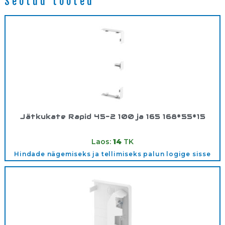
Seotud tooted
Jätkukate Rapid 45-2 100 ja 165 168*55*15
Tootekood:
6113020
Laos:
14
TK
Hindade nägemiseks ja tellimiseks palun logige sisse