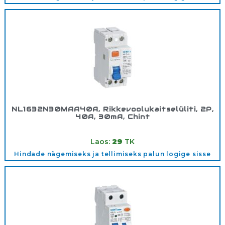
NL1632N30MAA40A, Rikkevoolukaitselüliti, 2P,
40A, 30mA, Chint
Tootekood:
200210
Laos:
29
TK
Hindade nägemiseks ja tellimiseks palun logige sisse