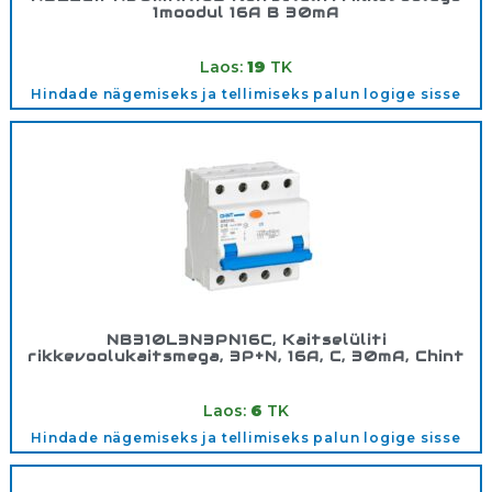
1moodul 16A B 30mA
Tootekood:
689017
Laos:
19
TK
Hindade nägemiseks ja tellimiseks palun logige sisse
NB310L3N3PN16C, Kaitselüliti
rikkevoolukaitsmega, 3P+N, 16A, C, 30mA, Chint
Tootekood:
660013
Laos:
6
TK
Hindade nägemiseks ja tellimiseks palun logige sisse