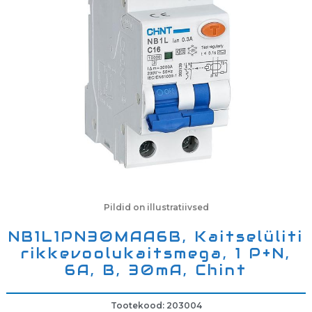
Pildid on illustratiivsed
NB1L1PN30MAA6B, Kaitselüliti
rikkevoolukaitsmega, 1 P+N,
6A, B, 30mA, Chint
Tootekood: 203004