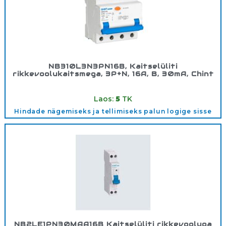
NB310L3N3PN16B, Kaitselüliti
rikkevoolukaitsmega, 3P+N, 16A, B, 30mA, Chint
Tootekood:
660036
Laos:
5
TK
Hindade nägemiseks ja tellimiseks palun logige sisse
NB2LE1PN30MAA16B Kaitselüliti rikkevooluga