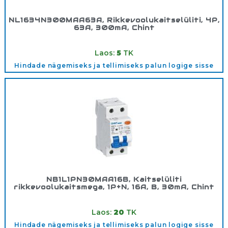
NL1634N300MAA63A, Rikkevoolukaitselüliti, 4P,
63A, 300mA, Chint
Tootekood:
200367
Laos:
5
TK
Hindade nägemiseks ja tellimiseks palun logige sisse
NB1L1PN30MAA16B, Kaitselüliti
rikkevoolukaitsmega, 1P+N, 16A, B, 30mA, Chint
Tootekood:
203007
Laos:
20
TK
Hindade nägemiseks ja tellimiseks palun logige sisse