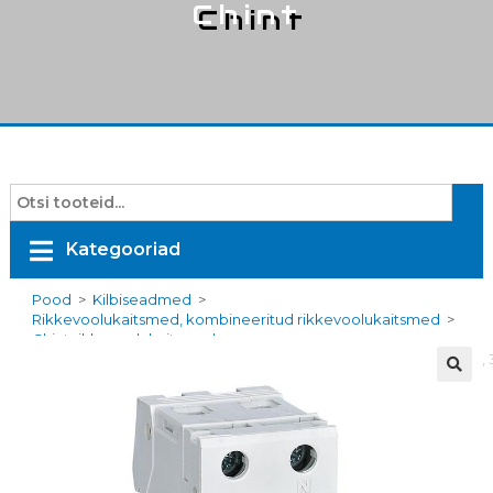
Chint
Kategooriad
Pood
>
Kilbiseadmed
>
Rikkevoolukaitsmed, kombineeritud rikkevoolukaitsmed
>
Chint rikkevoolukaitsmed
>
NB1L1PN30MAA6B, Kaitselüliti rikkevoolukaitsmega, 1 P+N, 6A, B,