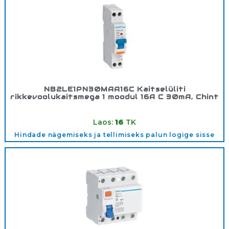
NB2LE1PN30MAA16C Kaitselüliti
rikkevoolukaitsmega 1 moodul 16A C 30mA, Chint
Tootekood:
689007
Laos:
16
TK
Hindade nägemiseks ja tellimiseks palun logige sisse