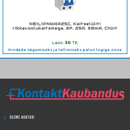
NB1L1PNMAA25C, Kaitselüliti
rikkevoolukaitsmega, 2P, 25A, 30mA, Chint
Tootekood:
203021
Laos:
30
TK
Hindade nägemiseks ja tellimiseks palun logige sisse
OLEME AVATUD: