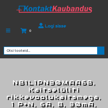
Logi sisse
0
NB1L1PN30MAA6B,
Kaitselüliti
rikkevoolukaitsmega,
1 P+N, 6A, B, 30mA,