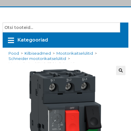
Kategooriad
Pood
>
Kilbiseadmed
>
Mootorikaitselülitid
>
Schneider mootorikaitselülitid
>
Mootorikaitselüliti 0,63-1A, Schneider