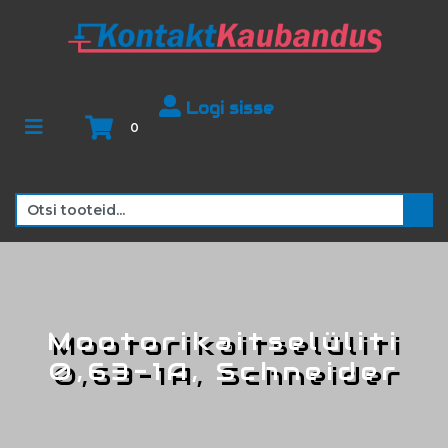
Logi sisse
0
Mootorikaitselüliti
0,63-1A, Schneider