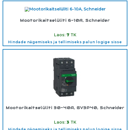
Mootorikaitselüliti 6-10A, Schneider
Tootekood:
GV2ME14
Laos:
7
TK
Hindade nägemiseks ja tellimiseks palun logige sisse
Mootorikaitselüliti 30-40A, GV3P40, Schneider
Tootekood:
GV3P40
Laos:
3
TK
Hindade nägemiseks ja tellimiseks palun logige sisse