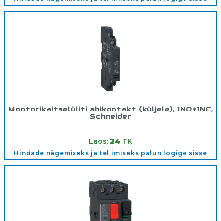
Mootorikaitselüliti abikontakt (küljele), 1NO+1NC,
Schneider
Tootekood:
GVAN11
Laos:
24
TK
Hindade nägemiseks ja tellimiseks palun logige sisse