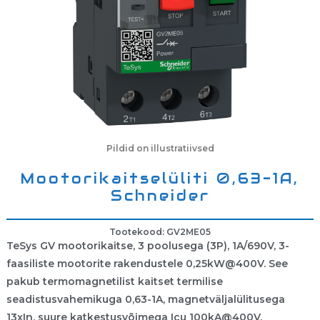
Pildid on illustratiivsed
Mootorikaitselüliti 0,63-1A,
Schneider
Tootekood: GV2ME05
TeSys GV mootorikaitse, 3 poolusega (3P), 1A/690V, 3-
faasiliste mootorite rakendustele 0,25kW@400V. See
pakub termomagnetilist kaitset termilise
seadistusvahemikuga 0,63-1A, magnetväljalülitusega
13xIn, suure katkestusvõimega Icu 100kA@400V.