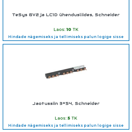
TeSys GV2 ja LC1D ühendusliides, Schneider
Tootekood:
GV2AF3
Laos:
10
TK
Hindade nägemiseks ja tellimiseks palun logige sisse
Jaotussiin 3*54, Schneider
Tootekood:
GV2G354
Laos:
5
TK
Hindade nägemiseks ja tellimiseks palun logige sisse