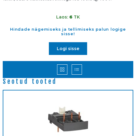
Laos:
6
TK
Hindade nägemiseks ja tellimiseks palun logige
sisse!
Logi sisse
Seotud tooted