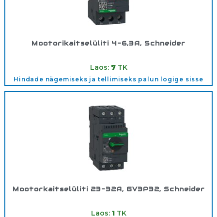
Mootorikaitselüliti 4-6,3A, Schneider
Tootekood:
GV2ME10
Laos:
7
TK
Hindade nägemiseks ja tellimiseks palun logige sisse
Mootorkaitselüliti 23-32A, GV3P32, Schneider
Tootekood:
GV3P32
Laos:
1
TK