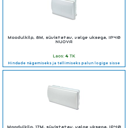
Moodulkilp, 8M, süvistatav, valge uksega, IP40
NUOVA
Tootekood:
3708OPT
Laos:
4
TK
Hindade nägemiseks ja tellimiseks palun logige sisse
Moodulkilp, 17M, süvistatav, valge uksega, IP40