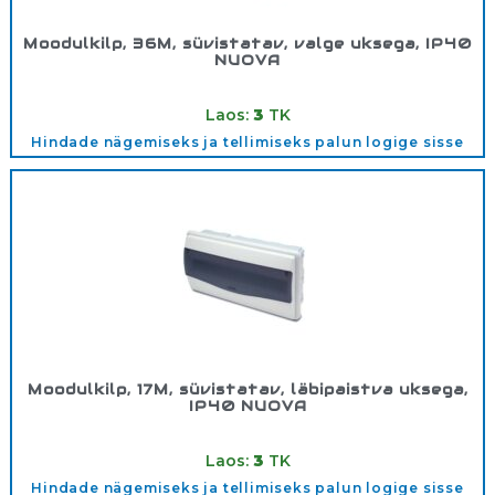
Moodulkilp, 36M, süvistatav, valge uksega, IP40
NUOVA
Tootekood:
3736OPT
Laos:
3
TK
Hindade nägemiseks ja tellimiseks palun logige sisse
Moodulkilp, 17M, süvistatav, läbipaistva uksega,
IP40 NUOVA
Tootekood:
3518OPT
Laos:
3
TK
Hindade nägemiseks ja tellimiseks palun logige sisse