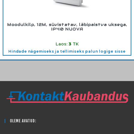
Moodulkilp, 12M, süvistatav, läbipaistva uksega,
IP40 NUOVA
Tootekood:
3512OPT
Laos:
3
TK
Hindade nägemiseks ja tellimiseks palun logige sisse
OLEME AVATUD: