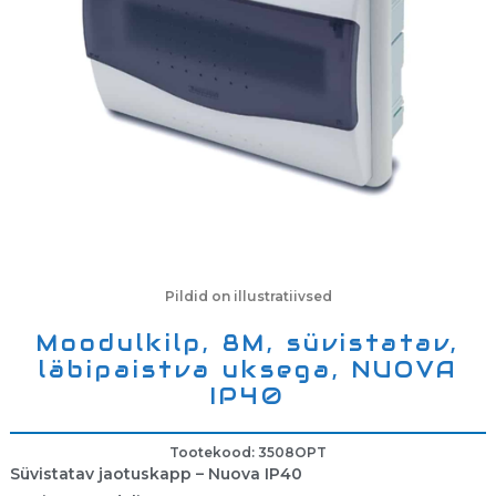
Pildid on illustratiivsed
Moodulkilp, 8M, süvistatav,
läbipaistva uksega, NUOVA
IP40
Tootekood: 3508OPT
Süvistatav jaotuskapp – Nuova IP40