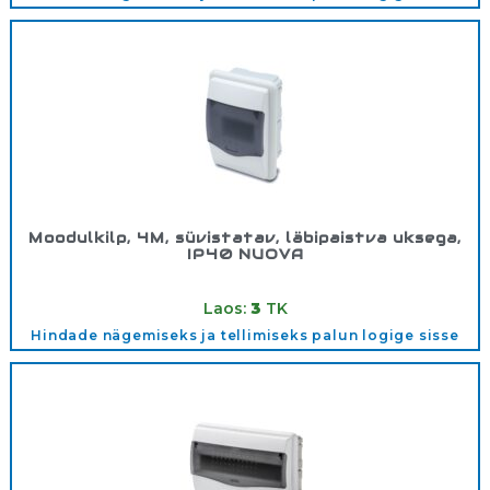
Moodulkilp, 4M, süvistatav, läbipaistva uksega,
IP40 NUOVA
Tootekood:
3504OPT
Laos:
3
TK
Hindade nägemiseks ja tellimiseks palun logige sisse