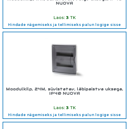
NUOVA
Tootekood:
3718OPT
Laos:
3
TK
Hindade nägemiseks ja tellimiseks palun logige sisse
Moodulkilp, 24M, süvistatav, läbipaistva uksega,
IP40 NUOVA
Tootekood:
3524OPT
Laos:
3
TK
Hindade nägemiseks ja tellimiseks palun logige sisse