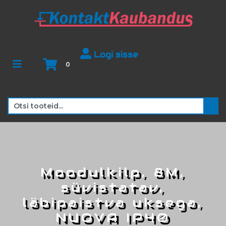
Logi sisse
0
Moodulkilp, 8M,
süvistatav,
läbipaistva uksega,
NUOVA IP40