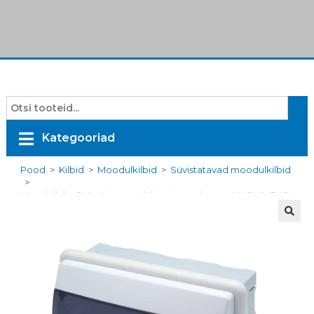
Kategooriad
Pood
>
Kilbid
>
Moodulkilbid
>
Süvistatavad moodulkilbid
>
Moodulkilp, 8M, süvistatav, läbipaistva uksega, NUOVA IP40