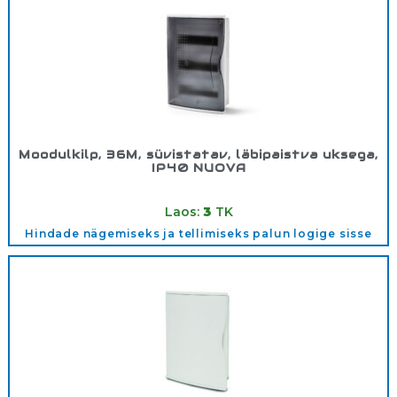
Moodulkilp, 36M, süvistatav, läbipaistva uksega,
IP40 NUOVA
Tootekood:
3536OPT
Laos:
3
TK
Hindade nägemiseks ja tellimiseks palun logige sisse