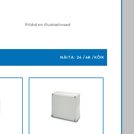
Pildid on illustratiivsed
NÄITA:
24
48
KÕIK