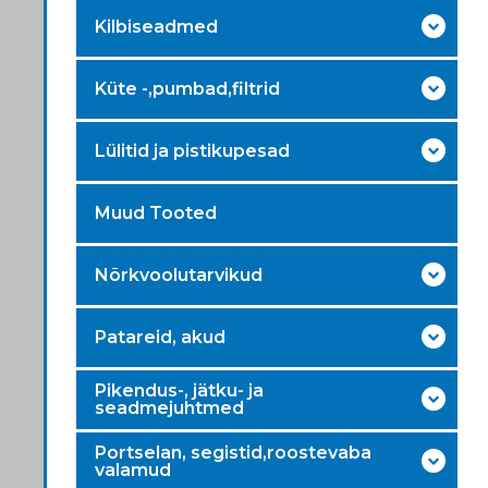
Kilbiseadmed
Küte -,pumbad,filtrid
Lülitid ja pistikupesad
Muud Tooted
Nõrkvoolutarvikud
Patareid, akud
Pikendus-, jätku- ja
seadmejuhtmed
Portselan, segistid,roostevaba
valamud