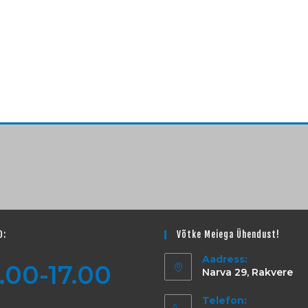
D:
Võtke Meiega Ühendust!
Aadress:
.00-17.00
Narva 29, Rakvere
Telefon: