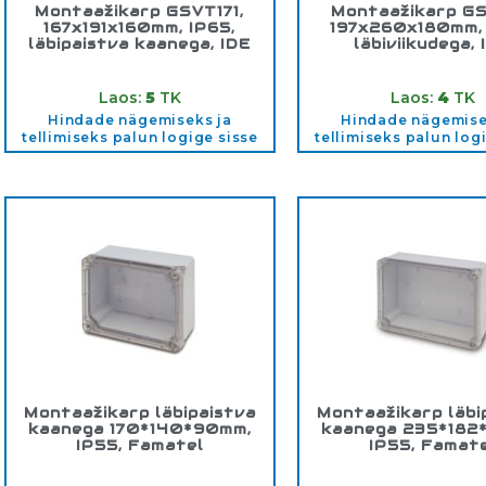
Montaažikarp GSVT171,
Montaažikarp GS
167x191x160mm, IP65,
197x260x180mm, 
läbipaistva kaanega, IDE
läbiviikudega, 
Tootekood:
GSVT171
Tootekood:
GSV2
Laos:
5
TK
Laos:
4
TK
Hindade nägemiseks ja
Hindade nägemise
tellimiseks palun logige sisse
tellimiseks palun log
Montaažikarp läbipaistva
Montaažikarp läbi
kaanega 170*140*90mm,
kaanega 235*182
IP55, Famatel
IP55, Famat
Tootekood:
3043
Tootekood:
304