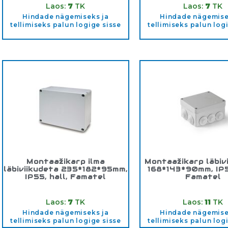
Laos:
7
TK
Laos:
7
TK
Hindade nägemiseks ja
Hindade nägemise
tellimiseks palun logige sisse
tellimiseks palun log
Montaažikarp ilma
Montaažikarp läbiv
läbiviikudeta 235*182*95mm,
168*143*90mm, IP55
IP55, hall, Famatel
Famatel
Tootekood:
3074
Tootekood:
301
Laos:
7
TK
Laos:
11
TK
Hindade nägemiseks ja
Hindade nägemise
tellimiseks palun logige sisse
tellimiseks palun log