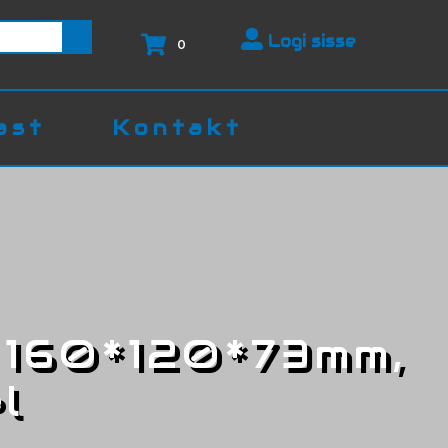
Logi sisse
0
ast
Kontakt
a 160*120*73mm,
l