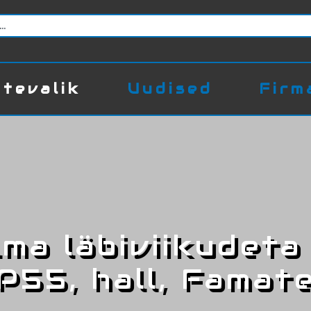
tevalik
Uudised
Firm
lma läbiviikudet
IP55, hall, Famate