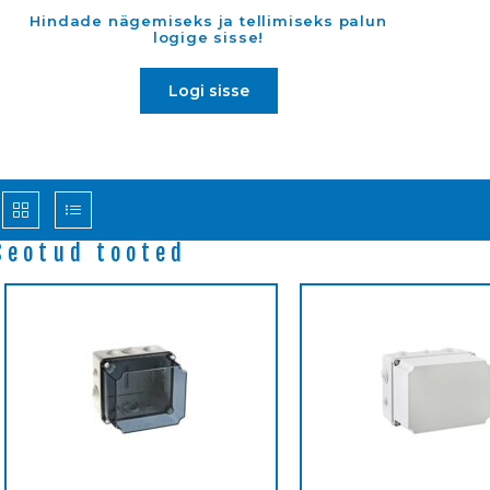
Hindade nägemiseks ja tellimiseks palun
logige sisse!
Logi sisse
Seotud tooted