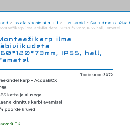
Pood
>
Installatsioonimaterjalid
>
Harukarbid
>
Suured montaažikar
ontaažikarp ilma läbiviikudeta 160*120*73mm, IP55, hall, Famatel
Montaažikarp ilma
läbiviikudeta
160*120*73mm, IP55, hall,
Famatel
Tootekood: 3072
Veekindel karp – AcquaBOX
P55
BS katte ja alusega
aane kinnitus karbi avamisel
/4 pöörde kruvid
Laos:
9
TK