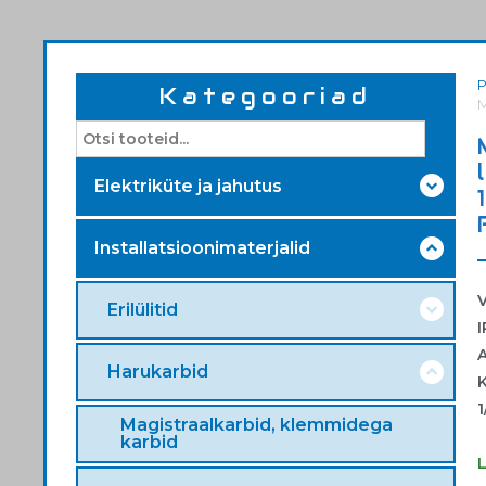
Kategooriad
M
Elektriküte ja jahutus
Installatsioonimaterjalid
Erilülitid
I
A
Harukarbid
K
1
Magistraalkarbid, klemmidega
karbid