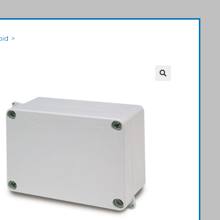
bid
>