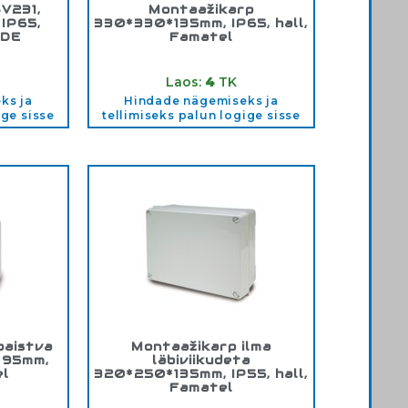
V231,
Montaažikarp
IP65,
330*330*135mm, IP65, hall,
IDE
Famatel
31
Tootekood:
3956
Laos:
4
TK
ks ja
Hindade nägemiseks ja
ige sisse
tellimiseks palun logige sisse
paistva
Montaažikarp ilma
*95mm,
läbiviikudeta
el
320*250*135mm, IP55, hall,
Famatel
4