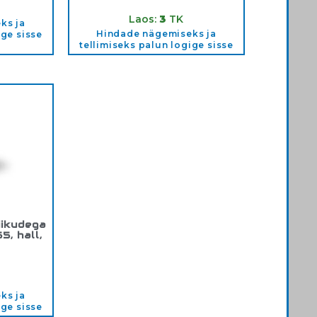
Tootekood:
3075
Laos:
3
TK
ks ja
Hindade nägemiseks ja
ige sisse
tellimiseks palun logige sisse
iikudega
, hall,
3
ks ja
ige sisse