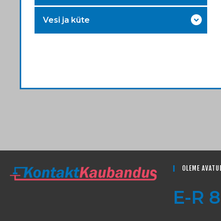
Vesi ja küte
OLEME AVATU
E-R 8