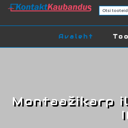
Avaleht
Too
Montaažikarp i