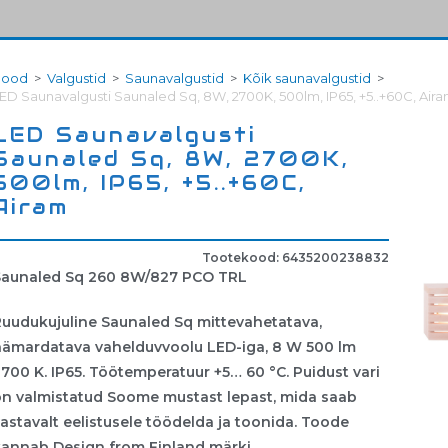
Pood
>
Valgustid
>
Saunavalgustid
>
Kõik saunavalgustid
>
ED Saunavalgusti Saunaled Sq, 8W, 2700K, 500lm, IP65, +5..+60C, Air
LED Saunavalgusti
Saunaled Sq, 8W, 2700K,
500lm, IP65, +5..+60C,
Airam
Tootekood: 6435200238832
Saunaled Sq 260 8W/827 PCO TRL
Ruudukujuline Saunaled Sq mittevahetatava,
hämardatava vahelduvvoolu LED-iga, 8 W 500 lm
700 K. IP65. Töötemperatuur +5… 60 °C. Puidust vari
on valmistatud Soome mustast lepast, mida saab
astavalt eelistusele töödelda ja toonida. Toode
kannab Design from Finland märki.