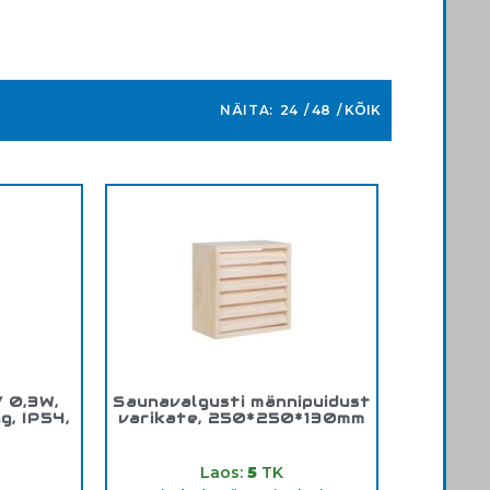
NÄITA:
24
48
KÕIK
V 0,3W,
Saunavalgusti männipuidust
g, IP54,
varikate, 250*250*130mm
Tootekood:
V-1006
651
Laos:
5
TK