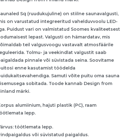
aunaled Sq (ruudukujuline) on stiilne saunavalgusti,
is on varustatud integreeritud vahelduvvoolu LED-
ga. Puidust vari on valmistatud Soomes kvaliteetsest
odumaisest lepast. Valgusti on hämardatav, mis
õimaldab teil valgusvoogu vastavalt atmosfäärile
eguleerida. Tolmu- ja veekindlat valgustit saab
aigaldada pinnale või süvistada seina. Soovitame
puitosi enne kasutamist töödelda
puidukaitsevahendiga. Samuti võite puitu oma sauna
sisemusega sobitada. Toode kannab Design from
inland märki.
orpus alumiinium, hajuti plastik (PC), raam
öötlemata lepp.
ärvus: töötlemata lepp.
indpaigaldus või süvistatud paigaldus.