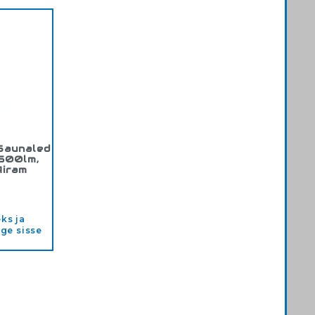
Saunaled
 500lm,
Airam
238870
ks ja
ige sisse