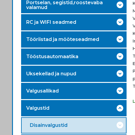
Portselan, segistid,roostevaba
K
valamud
RC ja WIFI seadmed
V
K
Tööriistad ja mõõteseadmed
I
Tööstusautomaatika
E
P
Uksekellad ja nupud
T
Valgusallikad
Valgustid
Disainvalgustid