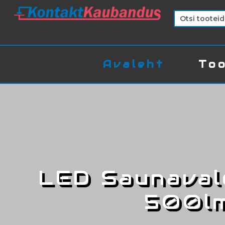
Avaleht
Too
LED Saunaval
500lm