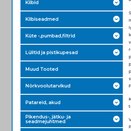
Kilbid
S
Kilbiseadmed
m
i
k
Küte -,pumbad,filtrid
v
r
Lülitid ja pistikupesad
p
Muud Tooted
Nõrkvoolutarvikud
F
K
Patareid, akud
t
Pikendus-, jätku- ja
V
seadmejuhtmed
P