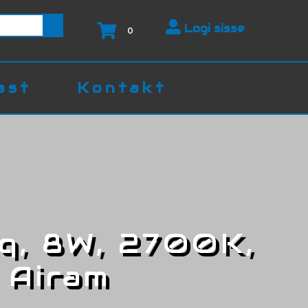
Logi sisse
0
ast
Kontakt
q, 8W, 2700K,
 Airam