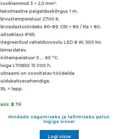
ruviklemmid 3 × 2,5 mm².
Maksimaalne paigalduskõrgus 1 m.
Värvustemperatuur 2700 K.
ärviedastusindeks 80–89. CRI > 80 / Ra > 80.
aitseklass IP65.
ntegreeritud vahelduvvoolu LED 8 W, 500 lm.
Hämardatav.
Töötemperatuur 5 … 60 °C.
luiga L70B50 15 000 h.
uitraami on soovitatav töödelda
puidukaitsevahendiga.
RL = lepp.
Laos:
2
TK
Hindade nägemiseks ja tellimiseks palun
logige sisse!
Logi sisse