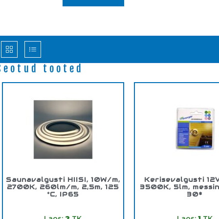
Seotud tooted
Saunavalgusti HIISI, 10W/m,
Kerisevalgusti 12
2700K, 260lm/m, 2,5m, 125
3500K, 5lm, messin
°C, IP65
30*
Tootekood:
4202528
Tootekood:
KST38
Laos:
2
TK
Laos:
1
TK