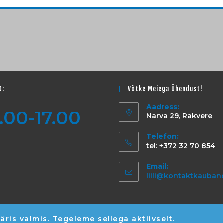
D:
Võtke Meiega Ühendust!
Aadress:
.00-17.00
Narva 29, Rakvere
Telefon:
tel: +372 32 70 854
Email:
liili@kontaktkauban
äris valmis. Tegeleme sellega aktiivselt.
Copyright © OÜ Kontaktkaubandus 2026 | Narva 29, 44311 Rakvere