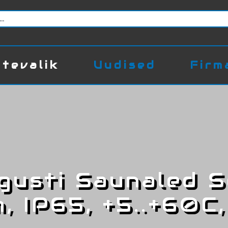
tevalik
Uudised
Firm
gusti Saunaled S
, IP65, +5..+60C,