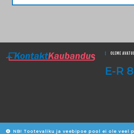
OLEME AVATU
E-R 8
NB! Tootevaliku ja veebipoe pool ei ole veel p