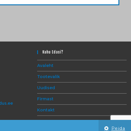
Kuhu Edasi?
Avaleht
Tootevalik
Uudised
Firmast
dus.ee
Kontakt
Peida