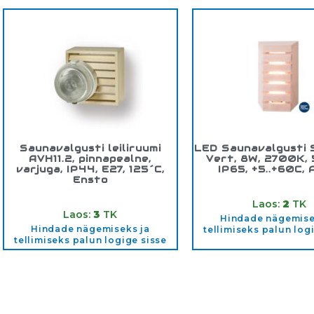
Saunavalgusti leiliruumi
LED Saunavalgusti 
AVH11.2, pinnapealne,
Vert, 8W, 2700K,
varjuga, IP44, E27, 125´C,
IP65, +5..+60C, 
Ensto
Tootekood:
6435200
Tootekood:
AVH11.2
Laos:
2
TK
Laos:
3
TK
Hindade nägemise
Hindade nägemiseks ja
tellimiseks palun log
tellimiseks palun logige sisse