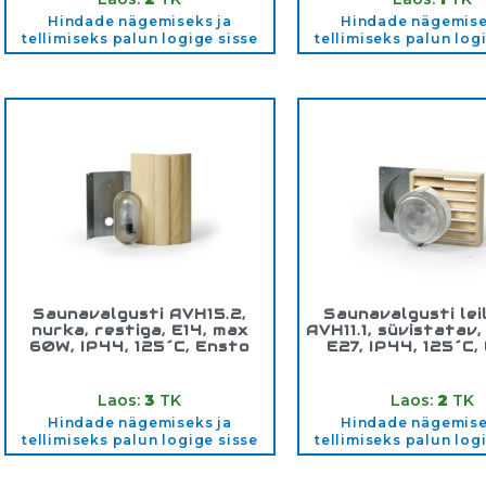
Hindade nägemiseks ja
Hindade nägemise
tellimiseks palun logige sisse
tellimiseks palun log
Saunavalgusti AVH15.2,
Saunavalgusti lei
nurka, restiga, E14, max
AVH11.1, süvistatav,
60W, IP44, 125´C, Ensto
E27, IP44, 125´C,
Tootekood:
AVH15.2
Tootekood:
AVH1
Laos:
3
TK
Laos:
2
TK
Hindade nägemiseks ja
Hindade nägemise
tellimiseks palun logige sisse
tellimiseks palun log