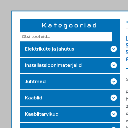
Kategooriad
L
Elektriküte ja jahutus
Installatsioonimaterjalid
Juhtmed
Kaablid
2
Kaablitarvikud
v