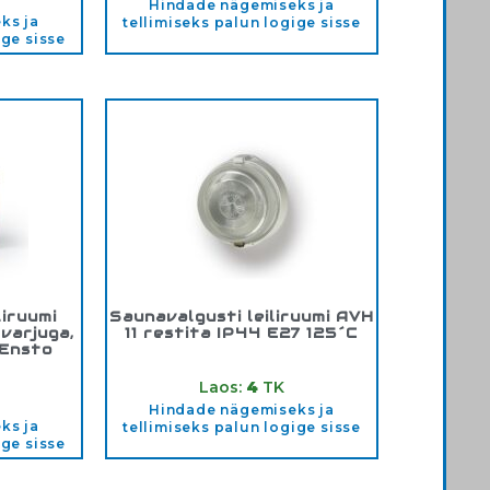
Hindade nägemiseks ja
ks ja
tellimiseks palun logige sisse
ige sisse
liruumi
Saunavalgusti leiliruumi AVH
 varjuga,
11 restita IP44 E27 125´C
 Ensto
Tootekood:
AVH11
1.1
Laos:
4
TK
Hindade nägemiseks ja
ks ja
tellimiseks palun logige sisse
ige sisse