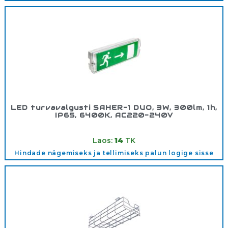
LED turvavalgusti SAHER-1 DUO, 3W, 300lm, 1h,
IP65, 6400K, AC220-240V
Tootekood:
LDSAHER1DUO
Laos:
14
TK
Hindade nägemiseks ja tellimiseks palun logige sisse