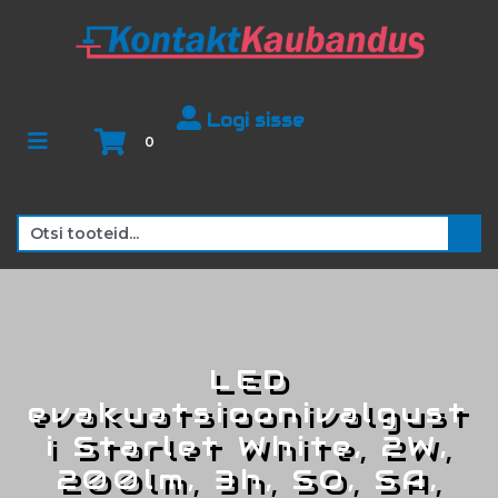
Logi sisse
0
LED
evakuatsioonivalgust
i Starlet White, 2W,
200lm, 3h, SO, SA,