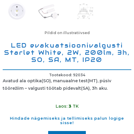
Pildid on illustratiivsed
LED evakuatsioonivalgusti
Starlet White, 2W, 200lm, 3h,
SO, SA, MT, IP20
Tootekood: 92034
Avatud ala optika(SO), manuaalne test(MT), püsiv
töörežiim – valgusti töötab pidevalt(SA), 3h aku.
Laos:
3
TK
Hindade nägemiseks ja tellimiseks palun logige
sisse!