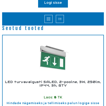
Logi sisse
Seotud tooted
LED turvavalgusti SALED, 2-poolne, 3W, 250lm,
IP44, 3h, GTV
Tootekood:
OASALED308
Laos:
8
TK
Hindade nägemiseks ja tellimiseks palun logige sisse