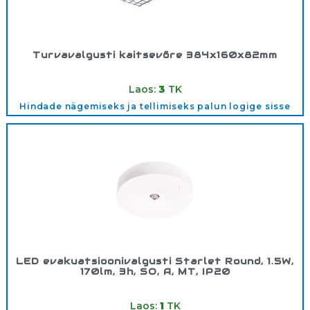
Turvavalgusti kaitsevõre 384x160x82mm
Tootekood:
91828
Laos:
3
TK
Hindade nägemiseks ja tellimiseks palun logige sisse
LED evakuatsioonivalgusti Starlet Round, 1.5W,
170lm, 3h, SO, A, MT, IP20
Tootekood:
91769
Laos:
1
TK