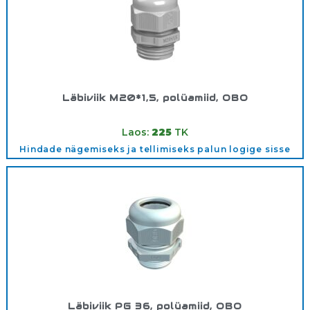
Läbiviik M20*1,5, polüamiid, OBO
Tootekood:
2022866
Laos:
225
TK
Hindade nägemiseks ja tellimiseks palun logige sisse
Läbiviik PG 36, polüamiid, OBO