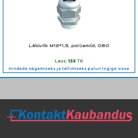
Läbiviik M12*1,5, polüamiid, OBO
Tootekood:
2022862
Laos:
135
TK
Hindade nägemiseks ja tellimiseks palun logige sisse