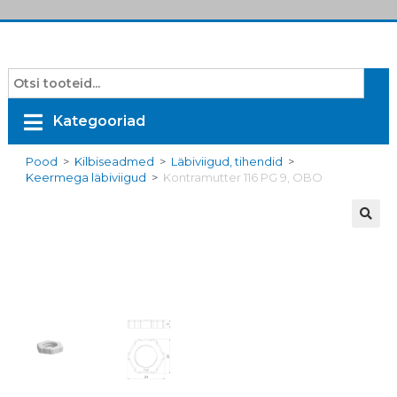
Kategooriad
Pood
>
Kilbiseadmed
>
Läbiviigud, tihendid
>
Keermega läbiviigud
>
Kontramutter 116 PG 9, OBO