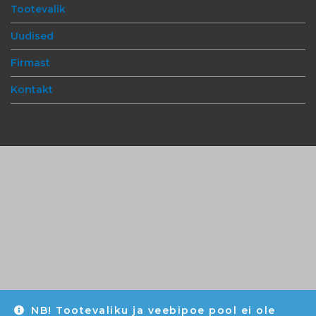
Tootevalik
Uudised
Firmast
Kontakt
NB! Tootevaliku ja veebipoe pool ei ole