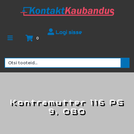
Logi sisse
0
Kontramutter 116 PG
9, OBO