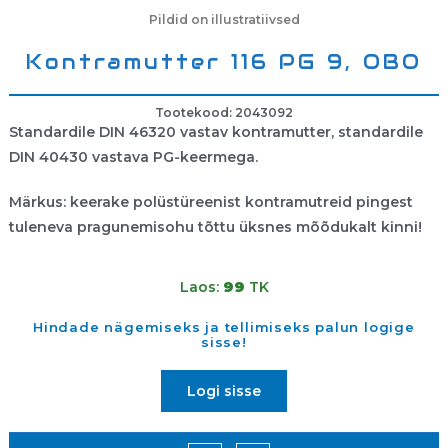
Pildid on illustratiivsed
Kontramutter 116 PG 9, OBO
Tootekood: 2043092
Standardile DIN 46320 vastav kontramutter, standardile
DIN 40430 vastava PG-keermega.
Märkus: keerake polüstüreenist kontramutreid pingest
tuleneva pragunemisohu tõttu üksnes mõõdukalt kinni!
Laos:
99
TK
Hindade nägemiseks ja tellimiseks palun logige
sisse!
Logi sisse