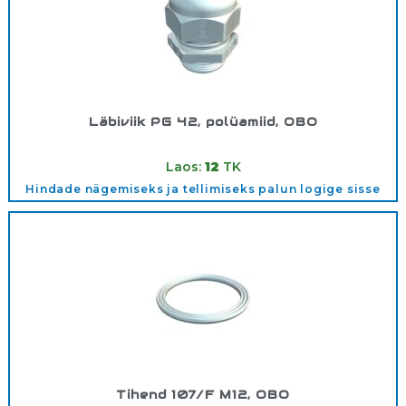
Läbiviik PG 42, polüamiid, OBO
Tootekood:
2024799
Laos:
12
TK
Hindade nägemiseks ja tellimiseks palun logige sisse
Tihend 107/F M12, OBO