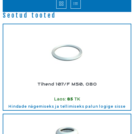
Seotud tooted
Tihend 107/F M50, OBO
Tootekood:
2030028
Laos:
85
TK
Hindade nägemiseks ja tellimiseks palun logige sisse